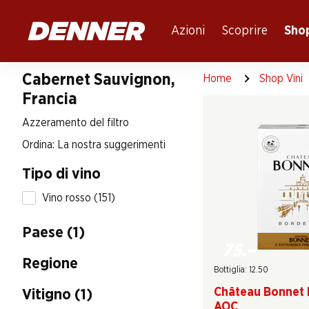
Table Of Content
Andare contenuto principale
Andare all'indice
Passare al menu principale
Azioni
Scoprire
Shop
Cabernet Sauvignon,
Home
Shop Vini
Francia
Azzeramento del filtro
Ordina: La nostra suggerimenti
Tipo di vino
Vino rosso (151)
Paese (1)
75.–
Regione
Bottiglia: 12.50
Château Bonnet 
Vitigno (1)
AOC