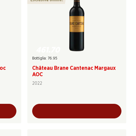
Esclusiva online!
461.70
Bottiglia: 76.95
oc
Château Brane Cantenac Margaux
AOC
2022