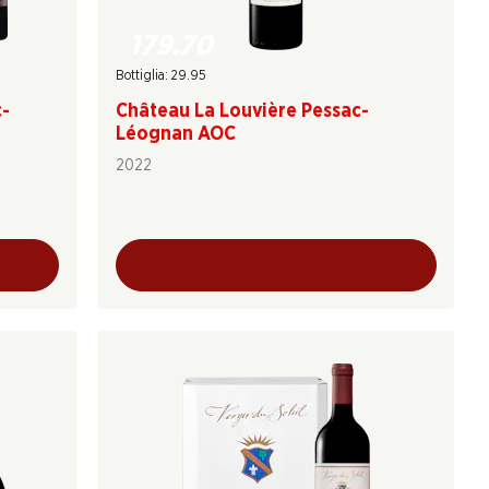
179.70
Bottiglia: 29.95
c-
Château La Louvière Pessac-
Léognan AOC
2022