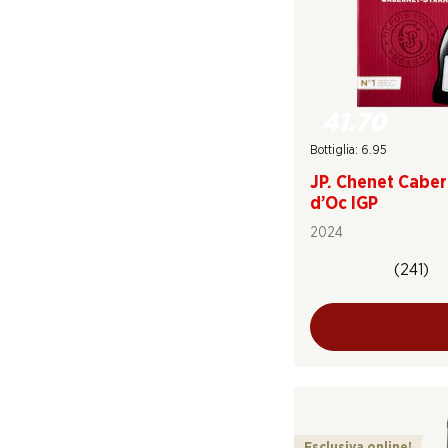
41.70
Bottiglia: 6.95
JP. Chenet Cabe
d’Oc IGP
2024
(241)