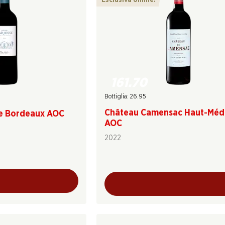
Esclusiva online!
161.70
Bottiglia: 26.95
Château Camensac Haut-Méd
e Bordeaux AOC
AOC
2022