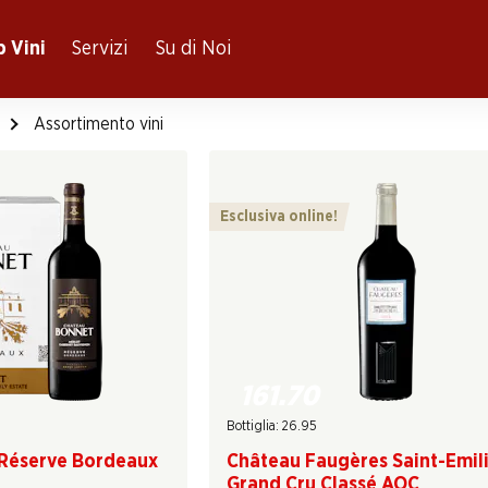
 Vini
Servizi
Su di Noi
Assortimento vini
Esclusiva online!
161.70
Bottiglia: 26.95
Réserve Bordeaux
Château Faugères Saint-Emil
Grand Cru Classé AOC