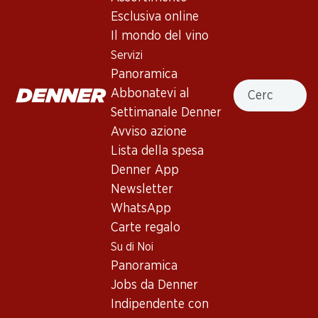
Esclusiva online
Il mondo del vino
In alto
Servizi
Panoramica
Cercare
Abbonatevi al
Settimanale Denner
Newsletter
Avviso azione
Lista della spesa
Con la newsletter di Denner si rimane sempre aggiornati. Si
iscriva adesso!
Denner App
Newsletter
Indirizzo e-mail
accedere adesso
WhatsApp
Carte regalo
Su di Noi
Panoramica
Servizi
Filiali
Jobs da Denner
Panoramica
Ricerca di filiale
Indipendente con
Abbonatevi al settimanale
Nuovi spazi commerciali