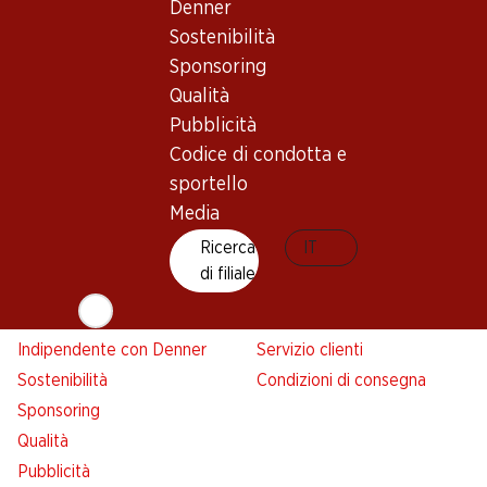
Denner
Denner
Sostenibilità
Avviso azione
Sponsoring
Lista della spesa
Qualità
Denner App
Pubblicità
Newsletter
Codice di condotta e
WhatsApp
sportello
Carte regalo
Media
Ricerca
IT
Su di noi
Aiuto e contatto
di filiale
Panoramica
FAQ
Jobs da Denner
Formulario di contatto
Indipendente con Denner
Servizio clienti
Sostenibilità
Condizioni di consegna
Sponsoring
Qualità
Pubblicità