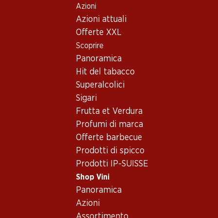
Azioni
Table Of Content
Home
Shop Vini
Assortimento vini
Andare contenuto principale
Andare all'indice
Passare al menu principale
Azioni attuali
Grüner Veltliner, Austria
Offerte XXL
Scoprire
Austria
Grüner Veltliner
Panoramica
Hit del tabacco
Superalcolici
59.70
Sigari
Bottiglia: 9.95
Frutta et Verdura
Schloss Bockfliess Grüner
Veltliner vom Löss
Profumi di marca
2025
Offerte barbecue
(46)
Prodotti di spicco
Prodotti IP-SUISSE
Shop Vini
Panoramica
Azioni
1 Prodotti
Assortimento