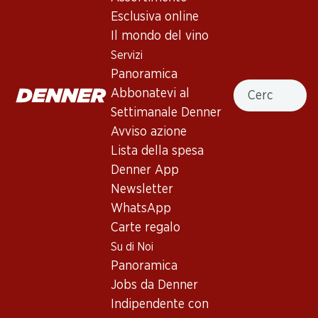
Esclusiva online
Il mondo del vino
83.70
41.70
Bottiglia: 13.95
Bottiglia: 6.95
Servizi
Barossa Ink Shiraz
Hardys Stamp
Panoramica
Cabernet/Shiraz
2023
Cercare
Abbonatevi al
(94)
(52)
Settimanale Denner
Avviso azione
Lista della spesa
Denner App
Newsletter
WhatsApp
Carte regalo
Su di Noi
59.70
23.70
Bottiglia: 9.95
Bottiglia: 3.95
Panoramica
Bellmount Winemaker’s
Sovereign Creek Shiraz
Jobs da Denner
Choice Shiraz/Cabernet
2024
Sauvignon
2023
Indipendente con
(48)
(42)