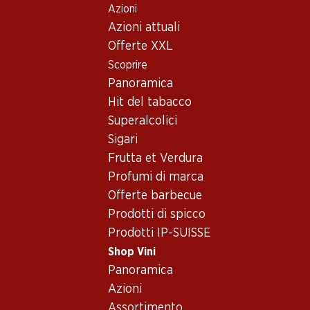
Azioni
Table Of Content
Home
Shop Vini
Assortimento vini
Andare contenuto principale
Andare all'indice
Passare al menu principale
Azioni attuali
Australia - Clare Valley
Offerte XXL
Scoprire
Australia
Panoramica
Hit del tabacco
Superalcolici
53.70
35.70
Sigari
Bottiglia: 8.95
Bottiglia: 5.95
Frutta et Verdura
Hardys Nottage Hill
Bellmount
Chardonnay
Semillon/Chardonnay
Profumi di marca
2025
2025
Offerte barbecue
(97)
(40)
Prodotti di spicco
Prodotti IP-SUISSE
Shop Vini
Panoramica
Azioni
Assortimento