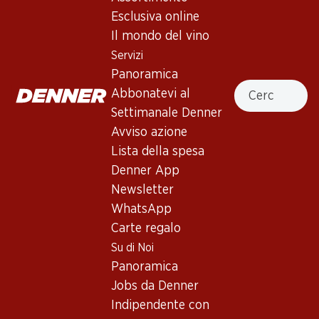
Esclusiva online
In alto
Il mondo del vino
Servizi
Panoramica
Cercare
Abbonatevi al
Newsletter
Settimanale Denner
Avviso azione
Con la newsletter di Denner si rimane sempre aggiornati. Si
Lista della spesa
iscriva adesso!
Denner App
Indirizzo e-mail
Newsletter
accedere adesso
WhatsApp
Carte regalo
Su di Noi
Servizi
Filiali
Panoramica
Panoramica
Ricerca di filiale
Jobs da Denner
Abbonatevi al settimanale
Nuovi spazi commerciali
Indipendente con
Denner