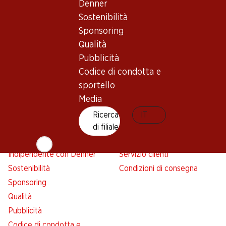
Denner
Avviso azione
Sostenibilità
Lista della spesa
Sponsoring
Denner App
Qualità
Newsletter
Pubblicità
WhatsApp
Codice di condotta e
Carte regalo
sportello
Media
Su di noi
Aiuto e contatto
Ricerca
IT
Panoramica
FAQ
di filiale
Jobs da Denner
Formulario di contatto
Indipendente con Denner
Servizio clienti
Sostenibilità
Condizioni di consegna
Sponsoring
Qualità
Pubblicità
Codice di condotta e