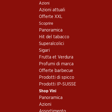
Azioni
Table Of Content
Home
Shop Vini
Assortimento vini
Andare contenuto principale
Andare all'indice
Passare al menu principale
Azioni attuali
Syrah, Australia
Offerte XXL
Scoprire
Australia
Syrah
Panoramica
Hit del tabacco
Superalcolici
23.70
41.70
Sigari
Bottiglia: 3.95
Bottiglia: 6.95
Frutta et Verdura
Sovereign Creek Shiraz
Hardys Stamp
Cabernet/Shiraz
2024
Profumi di marca
(94)
(48)
Offerte barbecue
Prodotti di spicco
Prodotti IP-SUISSE
Shop Vini
Panoramica
2 Prodotti
Azioni
Assortimento