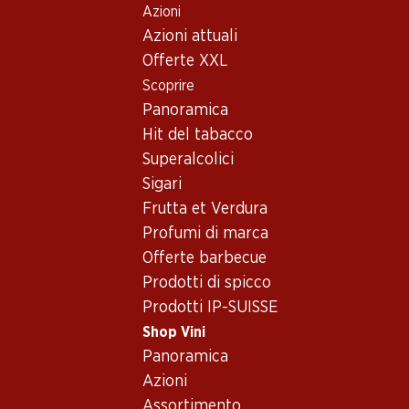
Azioni
Table Of Content
Home
Shop Vini
Assortimento vini
Andare contenuto principale
Andare all'indice
Passare al menu principale
Azioni attuali
Torrontés, Argentina
Offerte XXL
Scoprire
Argentina
Torrontés
Panoramica
Hit del tabacco
Superalcolici
57.–
Sigari
Bottiglia: 9.50
Frutta et Verdura
Trapiche Vineyards
Torrontés
Profumi di marca
2024
Offerte barbecue
Prodotti di spicco
Prodotti IP-SUISSE
Shop Vini
Panoramica
1 Prodotti
Azioni
Assortimento