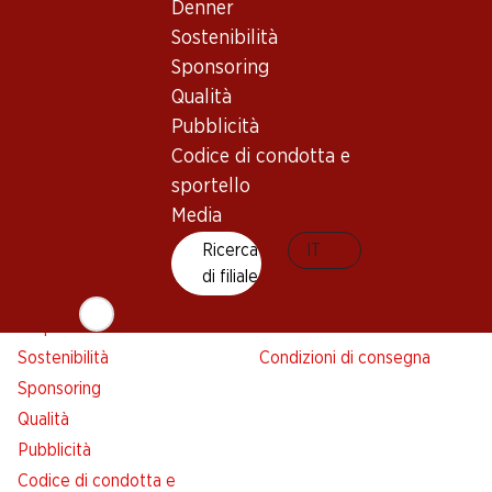
Denner
Avviso azione
Sostenibilità
Lista della spesa
Sponsoring
Denner App
Qualità
Newsletter
Pubblicità
WhatsApp
Codice di condotta e
Carte regalo
sportello
Media
Su di noi
Aiuto e contatto
Ricerca
IT
Panoramica
FAQ
di filiale
Jobs da Denner
Formulario di contatto
Indipendente con Denner
Servizio clienti
Sostenibilità
Condizioni di consegna
Sponsoring
Qualità
Pubblicità
Codice di condotta e