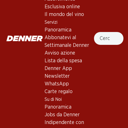
Esclusiva online
In alto
Il mondo del vino
Servizi
Panoramica
Cercare
Abbonatevi al
Newsletter
Settimanale Denner
Avviso azione
Con la newsletter di Denner si rimane sempre aggiornati. Si
Lista della spesa
iscriva adesso!
Denner App
Indirizzo e-mail
accedere adesso
Newsletter
WhatsApp
Carte regalo
Su di Noi
Servizi
Filiali
Panoramica
Panoramica
Ricerca di filiale
Jobs da Denner
Abbonatevi al settimanale
Nuovi spazi commerciali
Indipendente con
Denner