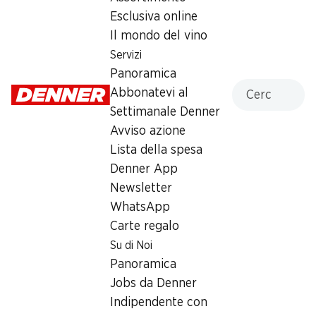
Esclusiva online
Martedì
08:00 - 19:00
Il mondo del vino
Mercoledì
08:00 - 19:00
Servizi
Panoramica
Giovedì
08:00 - 19:00
Cercare
Abbonatevi al
Settimanale Denner
Venerdì
08:00 - 20:00
Avviso azione
Sabato
08:00 - 17:00
Lista della spesa
Denner App
Offerta
Newsletter
humidor
,
Prelievo di contanti con Post-Card / M-
WhatsApp
Card
Carte regalo
Su di Noi
Panoramica
Jobs da Denner
Indipendente con