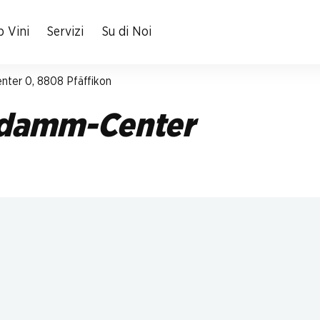
 Vini
Servizi
Su di Noi
nter 0, 8808 Pfäffikon
edamm-Center