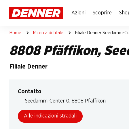
Table Of Content
Andare contenuto principale
Andare all'indice
Passare al menu principale
Azioni
Scoprire
Shop
Home
Ricerca di filiale
Filiale Denner Seedamm-Ce
8808 Pfäffikon, Se
Filiale Denner
Contatto
Seedamm-Center 0, 8808 Pfäffikon
Alle indicazioni stradali