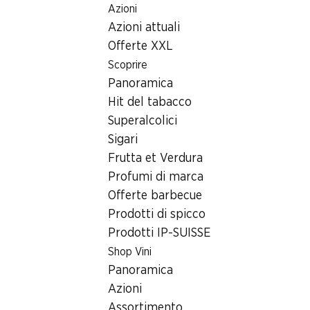
Azioni
Table Of Content
Home
Ricerca di filiale
Andare contenuto principale
Andare all'indice
Passare al menu principale
Azioni attuali
Filiale Denner Hochweidstrasse 3, 8802 Kilchberg ZH
Offerte XXL
8802 Kilchberg ZH
Scoprire
Panoramica
Filiale Denner
Hit del tabacco
Superalcolici
Sigari
Contatto
Frutta et Verdura
Hochweidstrasse 3, 8802 Kilchberg ZH
Profumi di marca
Offerte barbecue
Alle indicazioni stradali
Prodotti di spicco
Prodotti IP-SUISSE
Orari di apertura
Shop Vini
Panoramica
Martedì
08:00 - 20:00
Azioni
Mercoledì
08:00 - 20:00
Assortimento