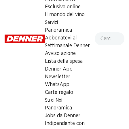
Esclusiva online
Giovedì
08:00 - 20:00
Il mondo del vino
Venerdì
08:00 - 20:00
Servizi
Panoramica
Sabato
08:00 - 20:00
Cercare
Abbonatevi al
chiusa
Settimanale Denner
Domenica
chiusa
Avviso azione
Lista della spesa
Lunedì
chiusa
Denner App
Newsletter
Offerta
WhatsApp
Prelievo di contanti con Post-Card / M-Card
Carte regalo
Su di Noi
Panoramica
Jobs da Denner
Indipendente con