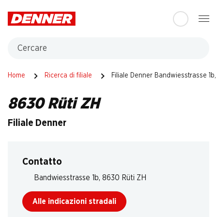
Table Of Content
Andare contenuto principale
Andare all'indice
Passare al menu principale
Cercare
Home
Ricerca di filiale
Filiale Denner Bandwiesstrasse 1b
8630 Rüti ZH
Filiale Denner
Contatto
Bandwiesstrasse 1b, 8630 Rüti ZH
Alle indicazioni stradali