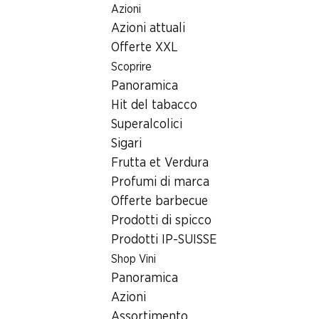
Azioni
Table Of Content
Home
Ricerca di filiale
Andare contenuto principale
Andare all'indice
Passare al menu principale
Azioni attuali
Filiale Denner Märtplatz 5, 8307 Effretikon
Offerte XXL
8307 Effretikon, Effi-Märt
Scoprire
Panoramica
Filiale Denner
Hit del tabacco
Superalcolici
Sigari
Contatto
Frutta et Verdura
Märtplatz 5, 8307 Effretikon
Profumi di marca
Offerte barbecue
Alle indicazioni stradali
Prodotti di spicco
Prodotti IP-SUISSE
Orari di apertura
Shop Vini
Panoramica
Sabato
08:00 - 19:00
Azioni
Domenica
chiusa
Assortimento