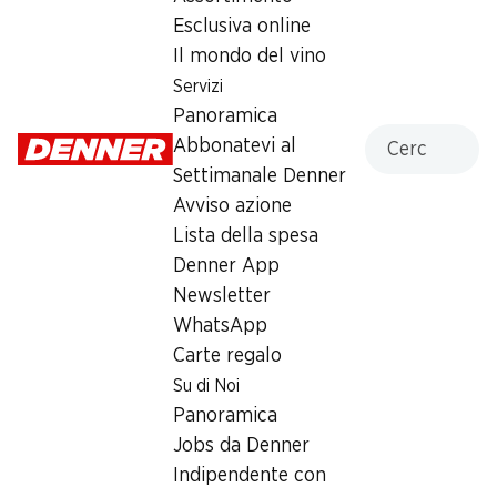
Esclusiva online
Lunedì
08:00 - 19:00
Il mondo del vino
Martedì
08:00 - 19:00
Servizi
Panoramica
Mercoledì
08:00 - 19:00
Cercare
Abbonatevi al
Settimanale Denner
Giovedì
08:00 - 20:00
Avviso azione
Venerdì
08:00 - 20:00
Lista della spesa
Denner App
Offerta
Newsletter
humidor
,
Prelievo di contanti con Post-Card / M-
WhatsApp
Card
Carte regalo
Su di Noi
Panoramica
Jobs da Denner
Indipendente con