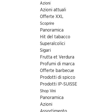
Azioni
Table Of Content
Home
Ricerca di filiale
Filiale Denner Zürichstrasse 28, 8
Andare contenuto principale
Andare all'indice
Passare al menu principale
Azioni attuali
8306 Brüttisellen
Offerte XXL
Scoprire
Denner Partner
Panoramica
Hit del tabacco
Superalcolici
Contatto
Sigari
Zürichstrasse 28, 8306 Brüttisellen
Frutta et Verdura
+41 58 999 65 40
Profumi di marca
Offerte barbecue
Alle indicazioni stradali
Prodotti di spicco
Prodotti IP-SUISSE
Shop Vini
Orari di apertura
Panoramica
Venerdì
Azioni
Sabato
Assortimento