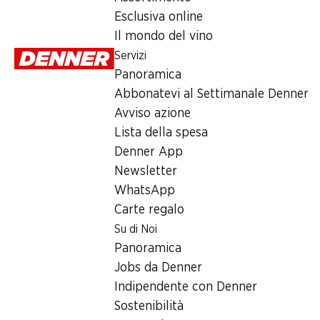
Esclusiva online
Domenica
Il mondo del vino
Servizi
Lunedì
Panoramica
Martedì
Abbonatevi al Settimanale Denner
Avviso azione
Mercoledì
Lista della spesa
Giovedì
Denner App
Newsletter
Offerta
WhatsApp
Carte regalo
Prelievo di contanti con Post-Card / M-Card
Su di Noi
Panoramica
Jobs da Denner
Indipendente con Denner
Sostenibilità