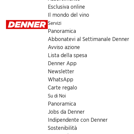
Sabato
Esclusiva online
Il mondo del vino
Domenica
Servizi
Lunedì
Panoramica
Abbonatevi al Settimanale Denner
Martedì
Avviso azione
Mercoledì
Lista della spesa
Denner App
Offerta
Newsletter
WhatsApp
humidor
,
Prelievo di contanti con Post-Card / M-Card
Carte regalo
Su di Noi
Panoramica
Jobs da Denner
Indipendente con Denner
Sostenibilità