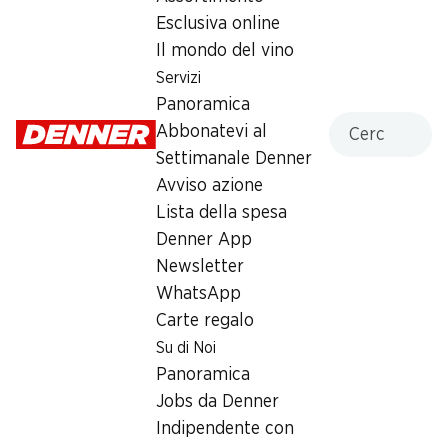
Esclusiva online
Venerdì
08:00 - 20:00
Il mondo del vino
Sabato
08:00 - 20:00
Servizi
Panoramica
Domenica
chiusa
Cercare
Abbonatevi al
Lunedì
08:00 - 20:00
Settimanale Denner
Avviso azione
Martedì
08:00 - 20:00
Lista della spesa
Denner App
Mercoledì
08:00 - 20:00
Newsletter
WhatsApp
Offerta
Carte regalo
humidor
,
Prelievo di contanti con Post-Card / M-
Su di Noi
Card
Panoramica
Jobs da Denner
Indipendente con