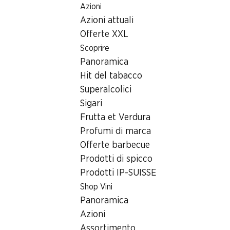
Azioni
Table Of Content
Home
Ricerca di filiale
Andare contenuto principale
Andare all'indice
Passare al menu principale
Azioni attuali
Filiale Denner Altstetterstrasse 145, 8048 Zürich
Offerte XXL
8048 Zürich,
Scoprire
Panoramica
Einkaufszentrum Neumarkt
Hit del tabacco
Filiale Denner
Superalcolici
Sigari
Frutta et Verdura
Contatto
Profumi di marca
Offerte barbecue
Altstetterstrasse 145, 8048 Zürich
Prodotti di spicco
Alle indicazioni stradali
Prodotti IP-SUISSE
Shop Vini
Panoramica
Orari di apertura
Azioni
Giovedì
08:00 - 20:00
Assortimento