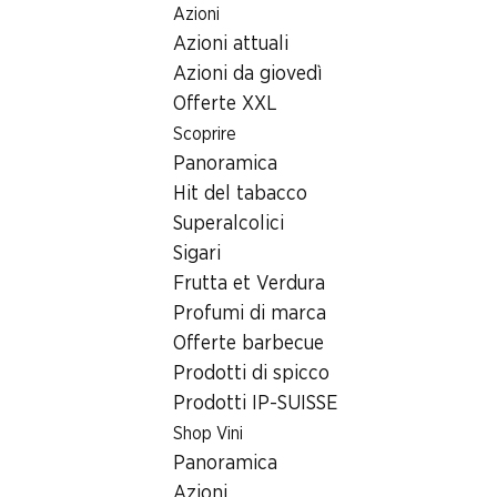
Azioni
Table Of Content
Home
Ricerca di filiale
Andare contenuto principale
Andare all'indice
Passare al menu principale
Azioni attuali
Filiale Denner Teststrasse 1, 8000 Zürich
Azioni da giovedì
8000 Zürich
Offerte XXL
Scoprire
Satellite Denner
Panoramica
Hit del tabacco
Superalcolici
Contatto
Sigari
Teststrasse 1, 8000 Zürich
Frutta et Verdura
Profumi di marca
Alle indicazioni stradali
Offerte barbecue
Prodotti di spicco
Orari di apertura
Prodotti IP-SUISSE
Shop Vini
Lunedì
07:00 - 19:00
Panoramica
Martedì
07:00 - 19:00
Azioni