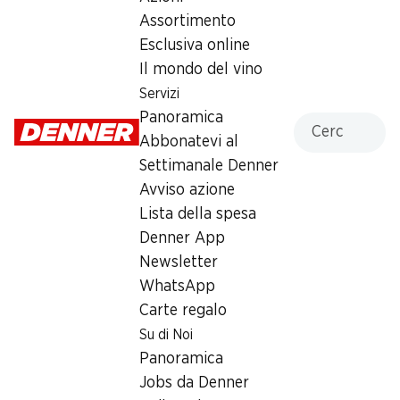
Assortimento
Mercoledì
07:00 - 19:00
Esclusiva online
Giovedì
07:00 - 19:00
Il mondo del vino
Servizi
Venerdì
07:00 - 19:00
Panoramica
Cercare
Abbonatevi al
Sabato
07:30 - 17:00
Settimanale Denner
Domenica
chiusa
Avviso azione
Lista della spesa
Offerta
Denner App
humidor
,
Caffè da asporto
,
Prelievo di contanti con
Newsletter
Post-Card / M-Card
WhatsApp
Carte regalo
Su di Noi
Panoramica
Jobs da Denner