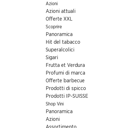
Azioni
Table Of Content
Home
Ricerca di filiale
Filiale Denner Via Principale 174,
Andare contenuto principale
Andare all'indice
Passare al menu principale
Azioni attuali
7748 Campascio
Offerte XXL
Scoprire
Denner Partner
Panoramica
Hit del tabacco
Superalcolici
Contatto
Sigari
Via Principale 174, 7748 Campascio
Frutta et Verdura
+41 81 834 79 60
Profumi di marca
Offerte barbecue
Alle indicazioni stradali
Prodotti di spicco
Prodotti IP-SUISSE
Shop Vini
Orari di apertura
Panoramica
Venerdì
Azioni
Sabato
Assortimento