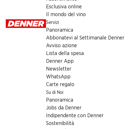
Esclusiva online
Domenica
Il mondo del vino
Servizi
Lunedì
Panoramica
Martedì
Abbonatevi al Settimanale Denner
Avviso azione
Mercoledì
Lista della spesa
Giovedì
Denner App
Newsletter
Orari di apertura speciali
WhatsApp
Carte regalo
Sab, 15.08.2026
Su di Noi
Panoramica
Offerta
Jobs da Denner
Prelievo di contanti con Post-Card / M-Card
Indipendente con Denner
Sostenibilità