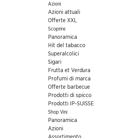
Azioni
Table Of Content
Home
Ricerca di filiale
Andare contenuto principale
Andare all'indice
Passare al menu principale
Azioni attuali
Filiale Denner Via Isla 53, 7151 Schluein
Offerte XXL
7151 Schluein, Isla Schluein
Scoprire
Panoramica
Filiale Denner
Hit del tabacco
Superalcolici
Sigari
Contatto
Frutta et Verdura
Via Isla 53, 7151 Schluein
Profumi di marca
Offerte barbecue
Alle indicazioni stradali
Prodotti di spicco
Prodotti IP-SUISSE
Orari di apertura
Shop Vini
Panoramica
Domenica
chiusa
Azioni
Lunedì
08:00 - 19:30
Assortimento