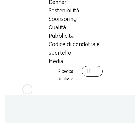
Denner
humidor
,
Prelievo di contanti con Post-Card / M-
Sostenibilità
Card
Sponsoring
Qualità
Pubblicità
Codice di condotta e
sportello
Media
Ricerca
IT
di filiale