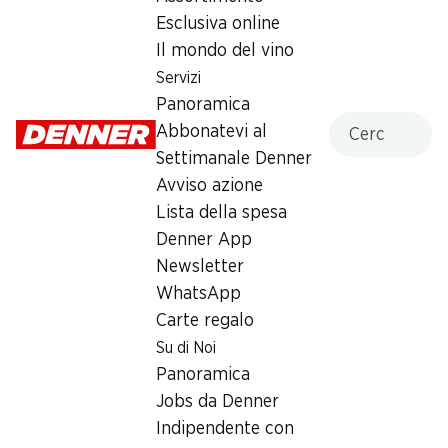
Esclusiva online
Martedì
08:00 - 19:30
Il mondo del vino
Mercoledì
08:00 - 19:30
Servizi
Panoramica
Giovedì
08:00 - 19:30
Cercare
Abbonatevi al
Settimanale Denner
Venerdì
08:00 - 19:30
08:00 - 17:30
Avviso azione
Lista della spesa
Sabato
08:00 - 17:00
Denner App
chiusa
Newsletter
WhatsApp
Orari di apertura speciali
Carte regalo
Ven, 14.08.2026
08:00 - 17:30
Su di Noi
Panoramica
Sab, 15.08.2026
Chiuso
Jobs da Denner
Indipendente con
Offerta