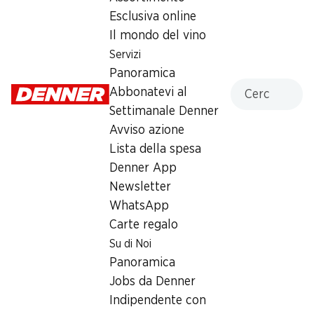
Esclusiva online
Martedì
08:00 - 20:00
Il mondo del vino
Mercoledì
08:00 - 20:00
Servizi
Panoramica
Giovedì
08:00 - 20:00
Cercare
Abbonatevi al
Settimanale Denner
Venerdì
08:00 - 20:00
Avviso azione
Sabato
08:00 - 17:00
Lista della spesa
Denner App
Offerta
Newsletter
humidor
,
Prelievo di contanti con Post-Card / M-
WhatsApp
Card
Carte regalo
Su di Noi
Panoramica
Jobs da Denner
Indipendente con