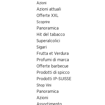
Azioni
Table Of Content
Home
Ricerca di filiale
Andare contenuto principale
Andare all'indice
Passare al menu principale
Azioni attuali
Filiale Denner Via Nova 46, 7017 Flims Dorf
Offerte XXL
7017 Flims Dorf
Scoprire
Panoramica
Denner Express
Hit del tabacco
Superalcolici
Sigari
Contatto
Frutta et Verdura
Via Nova 46, 7017 Flims Dorf
Profumi di marca
Offerte barbecue
Alle indicazioni stradali
Prodotti di spicco
Prodotti IP-SUISSE
Orari di apertura
Shop Vini
Panoramica
Domenica
chiusa
Azioni
Lunedì
08:00 - 20:00
Assortimento