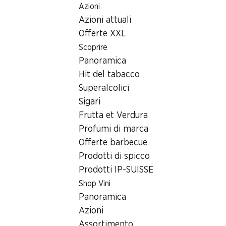
Azioni
Table Of Content
Home
Ricerca di filiale
Andare contenuto principale
Andare all'indice
Passare al menu principale
Azioni attuali
Filiale Denner Via Mercole 6, 6877 Coldrerio
Offerte XXL
6877 Coldrerio
Scoprire
Panoramica
Denner Partner
Hit del tabacco
Superalcolici
Sigari
Contatto
Frutta et Verdura
Via Mercole 6, 6877 Coldrerio
Profumi di marca
+41 91 646 19 71
Offerte barbecue
Prodotti di spicco
Alle indicazioni stradali
Prodotti IP-SUISSE
Shop Vini
Orari di apertura
Panoramica
Azioni
Venerdì
08:00 - 19:00
Assortimento