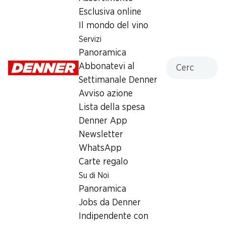
Sabato
08:00 - 18:30
Esclusiva online
Il mondo del vino
Domenica
chiusa
Servizi
Lunedì
08:00 - 19:00
Panoramica
Cercare
Abbonatevi al
Martedì
08:00 - 19:00
Settimanale Denner
Avviso azione
Mercoledì
08:00 - 19:00
Lista della spesa
Giovedì
08:00 - 19:00
Denner App
Newsletter
Orari di apertura speciali
WhatsApp
Sab, 15.08.2026
Chiuso
Carte regalo
Su di Noi
Offerta
Panoramica
Jobs da Denner
Prelievo di contanti con Post-Card / M-Card
Indipendente con