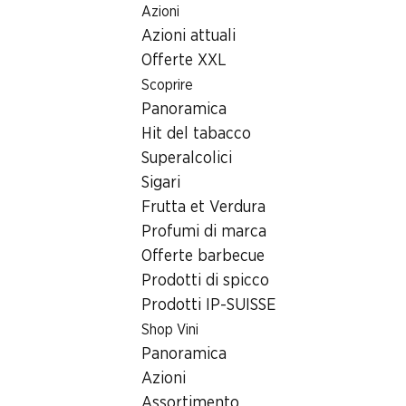
Azioni
Table Of Content
Home
Ricerca di filiale
Andare contenuto principale
Andare all'indice
Passare al menu principale
Azioni attuali
Filiale Denner Zentralstrasse 16, 6030 Ebikon
Offerte XXL
6030 Ebikon, Ladengasse
Scoprire
Panoramica
EKZ Ebikon
Hit del tabacco
Filiale Denner
Superalcolici
Sigari
Frutta et Verdura
Contatto
Profumi di marca
Offerte barbecue
Zentralstrasse 16, 6030 Ebikon
Prodotti di spicco
Alle indicazioni stradali
Prodotti IP-SUISSE
Shop Vini
Panoramica
Orari di apertura
Azioni
Venerdì
08:00 - 21:00
Assortimento