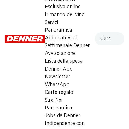
Esclusiva online
Sabato
08:00 - 17:00
Il mondo del vino
Domenica
chiusa
Servizi
Panoramica
Lunedì
08:00 - 19:00
Cercare
Abbonatevi al
Martedì
08:00 - 19:00
Settimanale Denner
Avviso azione
Mercoledì
08:00 - 19:00
Lista della spesa
Denner App
Giovedì
08:00 - 19:00
Newsletter
WhatsApp
Orari di apertura speciali
Carte regalo
Sab, 15.08.2026
Chiuso
Su di Noi
Panoramica
Offerta
Jobs da Denner
humidor
,
Prelievo di contanti con Post-Card / M-
Indipendente con
Card