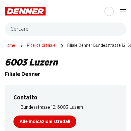
Table Of Content
Andare contenuto principale
Andare all'indice
Passare al menu principale
Cercare
Home
Ricerca di filiale
Filiale Denner Bundesstrasse 12, 
6003 Luzern
Filiale Denner
Contatto
Bundesstrasse 12, 6003 Luzern
Alle indicazioni stradali