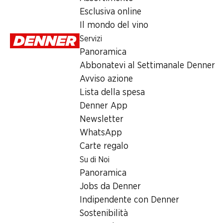
Esclusiva online
Domenica
Il mondo del vino
Servizi
Lunedì
Panoramica
Martedì
Abbonatevi al Settimanale Denner
Avviso azione
Mercoledì
Lista della spesa
Giovedì
Denner App
Newsletter
Offerta
WhatsApp
Carte regalo
Prelievo di contanti con Post-Card / M-Card
Su di Noi
Panoramica
Jobs da Denner
Indipendente con Denner
Sostenibilità