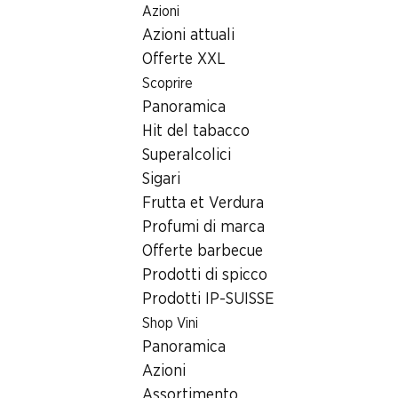
Azioni
Table Of Content
Home
Ricerca di filiale
Filiale Denner Felsgartenstrasse 1
Andare contenuto principale
Andare all'indice
Passare al menu principale
Azioni attuali
5113 Holderbank AG
Offerte XXL
Scoprire
Denner Partner
Panoramica
Hit del tabacco
Superalcolici
Contatto
Sigari
Felsgartenstrasse 1, 5113 Holderbank AG
Frutta et Verdura
+41 62 893 29 10
Profumi di marca
Offerte barbecue
Alle indicazioni stradali
Prodotti di spicco
Prodotti IP-SUISSE
Shop Vini
Orari di apertura
Panoramica
Venerdì
Azioni
Sabato
Assortimento