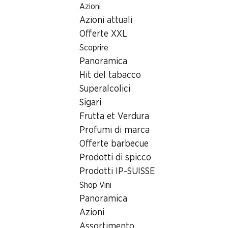
Azioni
Table Of Content
Home
Ricerca di filiale
Andare contenuto principale
Andare all'indice
Passare al menu principale
Azioni attuali
Filiale Denner Hausimollstrasse 8, 4622 Egerkingen
Offerte XXL
4622 Egerkingen,
Scoprire
Panoramica
Einkaufszentrum Gäupark
Hit del tabacco
Filiale Denner
Superalcolici
Sigari
Frutta et Verdura
Contatto
Profumi di marca
Offerte barbecue
Hausimollstrasse 8, 4622 Egerkingen
Prodotti di spicco
Alle indicazioni stradali
Prodotti IP-SUISSE
Shop Vini
Panoramica
Orari di apertura
Azioni
Domenica
chiusa
Assortimento