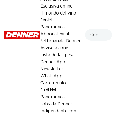
Esclusiva online
Lunedì
09:00 - 18:30
Il mondo del vino
Martedì
09:00 - 18:30
Servizi
Panoramica
Mercoledì
09:00 - 18:30
Cercare
Abbonatevi al
Giovedì
09:00 - 21:00
Settimanale Denner
Avviso azione
Venerdì
09:00 - 18:30
Lista della spesa
Denner App
Sabato
08:00 - 18:00
chiusa
Newsletter
WhatsApp
Orari di apertura speciali
Carte regalo
Su di Noi
Sab, 15.08.2026
Chiuso
Panoramica
Jobs da Denner
Offerta
Indipendente con
humidor
,
Prelievo di contanti con Post-Card / M-