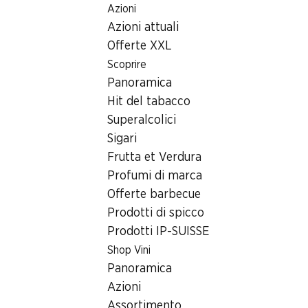
Azioni
Table Of Content
Home
Ricerca di filiale
Andare contenuto principale
Andare all'indice
Passare al menu principale
Azioni attuali
Filiale Denner Hammerstrasse 129, 4057 Basel
Offerte XXL
4057 Basel
Scoprire
Panoramica
Denner Express
Hit del tabacco
Superalcolici
Sigari
Contatto
Frutta et Verdura
Hammerstrasse 129, 4057 Basel
Profumi di marca
Offerte barbecue
Alle indicazioni stradali
Prodotti di spicco
Prodotti IP-SUISSE
Orari di apertura
Shop Vini
Panoramica
Giovedì
08:00 - 19:00
Azioni
Venerdì
08:00 - 19:00
Assortimento