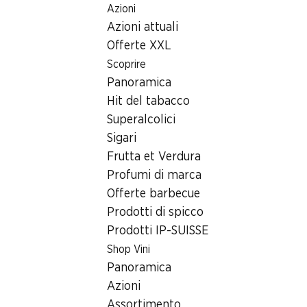
Azioni
Table Of Content
Home
Ricerca di filiale
Andare contenuto principale
Andare all'indice
Passare al menu principale
Azioni attuali
Filiale Denner Hauptstrasse 30, 3752 Wimmis
Offerte XXL
3752 Wimmis
Scoprire
Panoramica
Denner Express
Hit del tabacco
Superalcolici
Sigari
Contatto
Frutta et Verdura
Hauptstrasse 30, 3752 Wimmis
Profumi di marca
+41 58 999 65 45
Offerte barbecue
Prodotti di spicco
Alle indicazioni stradali
Prodotti IP-SUISSE
Shop Vini
Orari di apertura
Panoramica
Azioni
Sabato
08:00 - 17:00
Assortimento