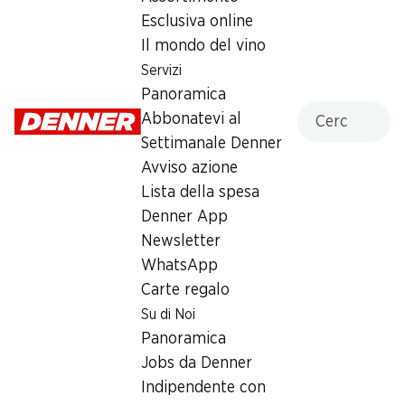
Domenica
chiusa
Esclusiva online
Il mondo del vino
Lunedì
08:00 - 18:30
Servizi
Martedì
08:00 - 18:30
Panoramica
Cercare
Abbonatevi al
Mercoledì
08:00 - 18:30
Settimanale Denner
Avviso azione
Giovedì
08:00 - 18:30
Lista della spesa
Venerdì
08:00 - 18:30
Denner App
Newsletter
Offerta
WhatsApp
Prelievo di contanti con Post-Card / M-Card
Carte regalo
Su di Noi
Panoramica
Jobs da Denner
Indipendente con