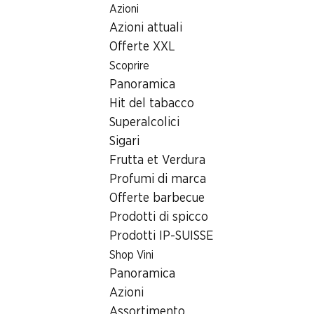
Azioni
Table Of Content
Home
Ricerca di filiale
Andare contenuto principale
Andare all'indice
Passare al menu principale
Azioni attuali
Filiale Denner Route de Courgenay 7, 2942 Alle
Offerte XXL
2942 Alle
Scoprire
Panoramica
Denner Partner
Hit del tabacco
Superalcolici
Sigari
Contatto
Frutta et Verdura
Route de Courgenay 7, 2942 Alle
Profumi di marca
+41 32 471 13 40
Offerte barbecue
Prodotti di spicco
Alle indicazioni stradali
Prodotti IP-SUISSE
Shop Vini
Orari di apertura
Panoramica
Azioni
Sabato
07:00 - 17:00
Assortimento