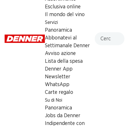
Domenica
chiusa
Esclusiva online
Il mondo del vino
Lunedì
07:00 - 18:30
Servizi
Martedì
07:00 - 18:30
Panoramica
Cercare
Abbonatevi al
Mercoledì
07:00 - 18:30
Settimanale Denner
Avviso azione
Giovedì
07:00 - 18:30
Lista della spesa
Venerdì
07:00 - 18:30
Denner App
Newsletter
Orari di apertura speciali
WhatsApp
Sab, 15.08.2026
Chiuso
Carte regalo
Su di Noi
Offerta
Panoramica
Jobs da Denner
Prelievo di contanti con Post-Card / M-Card
Indipendente con