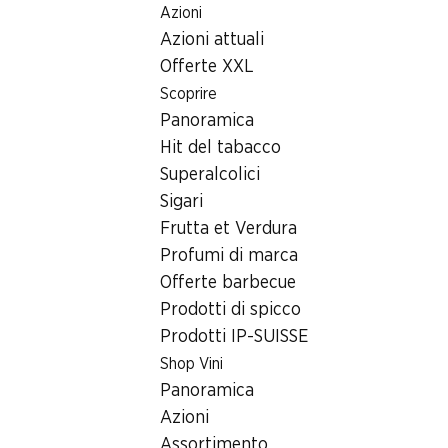
Azioni
Table Of Content
Home
Ricerca di filiale
Filiale Denner Rue de l'Abbé-Mon
Andare contenuto principale
Andare all'indice
Passare al menu principale
Azioni attuali
2854 Bassecourt
Offerte XXL
Scoprire
Denner Partner
Panoramica
Hit del tabacco
Superalcolici
Contatto
Sigari
Rue de l'Abbé-Monnin 20, 2854 Bassecourt
Frutta et Verdura
+41 32 426 55 22
Profumi di marca
Offerte barbecue
Alle indicazioni stradali
Prodotti di spicco
Prodotti IP-SUISSE
Shop Vini
Orari di apertura
Panoramica
Sabato
Azioni
Domenica
Assortimento