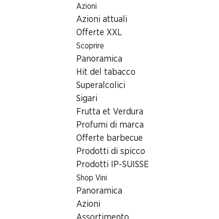
Azioni
Table Of Content
Home
Ricerca di filiale
Andare contenuto principale
Andare all'indice
Passare al menu principale
Azioni attuali
Filiale Denner Rue Daniel-Jeanrichard 23, 2300 La Chaux-
de-Fonds
Offerte XXL
Scoprire
2300 La Chaux-de-Fonds,
Panoramica
Centre Métropole
Hit del tabacco
Superalcolici
Filiale Denner
Sigari
Frutta et Verdura
Profumi di marca
Contatto
Offerte barbecue
Rue Daniel-Jeanrichard 23, 2300 La Chaux-de-
Prodotti di spicco
Fonds
Prodotti IP-SUISSE
Shop Vini
Alle indicazioni stradali
Panoramica
Azioni
Orari di apertura
Assortimento