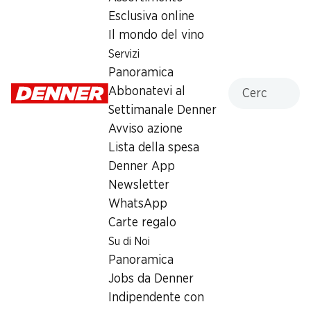
Esclusiva online
Venerdì
07:30 - 19:00
Il mondo del vino
Sabato
07:30 - 18:00
Servizi
Panoramica
Domenica
chiusa
Cercare
Abbonatevi al
Lunedì
07:30 - 19:00
Settimanale Denner
Avviso azione
Martedì
07:30 - 19:00
Lista della spesa
Denner App
Mercoledì
07:30 - 19:00
Newsletter
Giovedì
07:30 - 19:00
WhatsApp
Carte regalo
Offerta
Su di Noi
humidor
,
Prelievo di contanti con Post-Card / M-
Panoramica
Card
Jobs da Denner
Indipendente con