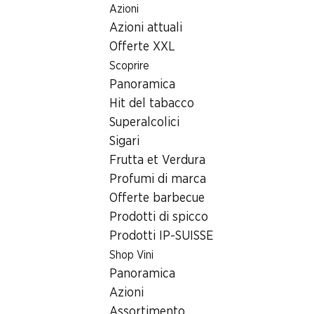
Azioni
Table Of Content
Home
Ricerca di filiale
Andare contenuto principale
Andare all'indice
Passare al menu principale
Azioni attuali
Filiale Denner Route de Neuchatêl 3, 2053 Cernier
Offerte XXL
2053 Cernier
Scoprire
Panoramica
Filiale Denner
Hit del tabacco
Superalcolici
Sigari
Contatto
Frutta et Verdura
Route de Neuchatêl 3, 2053 Cernier
Profumi di marca
Offerte barbecue
Alle indicazioni stradali
Prodotti di spicco
Prodotti IP-SUISSE
Orari di apertura
Shop Vini
Panoramica
Venerdì
07:30 - 19:00
Azioni
Sabato
07:30 - 18:00
Assortimento