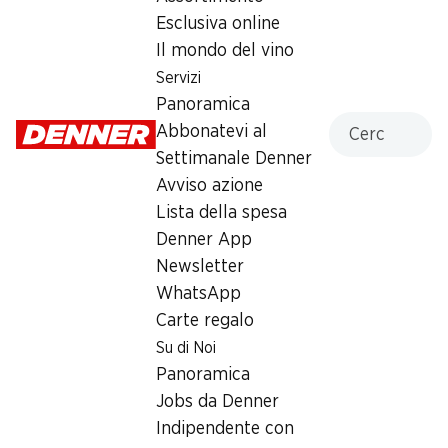
Esclusiva online
Domenica
chiusa
Il mondo del vino
Lunedì
07:30 - 19:00
Servizi
Panoramica
Martedì
07:30 - 19:00
Cercare
Abbonatevi al
Settimanale Denner
Mercoledì
07:30 - 19:00
Avviso azione
Giovedì
07:30 - 19:00
Lista della spesa
Denner App
Offerta
Newsletter
humidor
,
Prelievo di contanti con Post-Card / M-
WhatsApp
Card
Carte regalo
Su di Noi
Panoramica
Jobs da Denner
Indipendente con