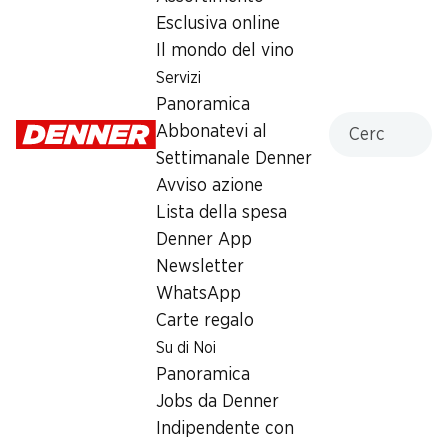
Esclusiva online
Lunedì
08:00 - 18:30
Il mondo del vino
Martedì
08:00 - 18:30
Servizi
Panoramica
Mercoledì
08:00 - 18:30
Cercare
Abbonatevi al
Settimanale Denner
Giovedì
08:00 - 18:30
Avviso azione
Venerdì
08:00 - 18:30
Lista della spesa
Denner App
Orari di apertura speciali
Newsletter
Sab, 15.08.2026
Chiuso
WhatsApp
Carte regalo
Offerta
Su di Noi
Panoramica
humidor
,
Prelievo di contanti con Post-Card / M-
Jobs da Denner
Card
Indipendente con