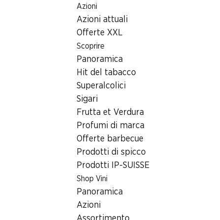
Azioni
Table Of Content
Home
Ricerca di filiale
Andare contenuto principale
Andare all'indice
Passare al menu principale
Azioni attuali
Filiale Denner Rue des Creusets 7, 1950 Sion
Offerte XXL
1950 Sion
Scoprire
Panoramica
Denner Express
Hit del tabacco
Superalcolici
Sigari
Contatto
Frutta et Verdura
Rue des Creusets 7, 1950 Sion
Profumi di marca
Offerte barbecue
Alle indicazioni stradali
Prodotti di spicco
Prodotti IP-SUISSE
Orari di apertura
Shop Vini
Panoramica
Sabato
08:00 - 17:00
Azioni
Domenica
chiusa
Assortimento