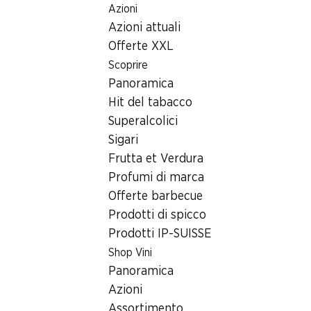
Azioni
Table Of Content
Home
Ricerca di filiale
Andare contenuto principale
Andare all'indice
Passare al menu principale
Azioni attuali
Filiale Denner Rue du Simplon 37, 1920 Martigny
Offerte XXL
1920 Martigny, Centre
Scoprire
Panoramica
Martigny
Hit del tabacco
Filiale Denner
Superalcolici
Sigari
Frutta et Verdura
Contatto
Profumi di marca
Offerte barbecue
Rue du Simplon 37, 1920 Martigny
Prodotti di spicco
Alle indicazioni stradali
Prodotti IP-SUISSE
Shop Vini
Panoramica
Orari di apertura
Azioni
Giovedì
07:30 - 18:30
Assortimento