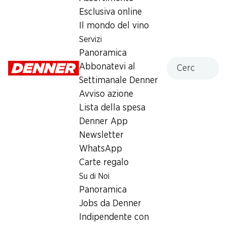
Esclusiva online
Venerdì
07:30 - 20:00
Il mondo del vino
Sabato
07:30 - 17:00
Servizi
Panoramica
Domenica
chiusa
Cercare
Abbonatevi al
Lunedì
07:30 - 18:30
Settimanale Denner
Avviso azione
Martedì
07:30 - 18:30
Lista della spesa
Denner App
Mercoledì
07:30 - 18:30
Newsletter
WhatsApp
Orari di apertura speciali
Carte regalo
Sab, 15.08.2026
Chiuso
Su di Noi
Panoramica
Offerta
Jobs da Denner
humidor
,
Prelievo di contanti con Post-Card / M-
Indipendente con
Card