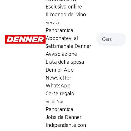
Domenica
chiusa
Esclusiva online
Il mondo del vino
Lunedì
07:30 - 18:30
Servizi
Martedì
07:30 - 18:30
Panoramica
Cercare
Abbonatevi al
Mercoledì
07:30 - 18:30
Settimanale Denner
Avviso azione
Giovedì
07:30 - 18:30
Lista della spesa
Venerdì
07:30 - 18:30
Denner App
Newsletter
Orari di apertura speciali
WhatsApp
Sab, 15.08.2026
Chiuso
Carte regalo
Su di Noi
Offerta
Panoramica
Jobs da Denner
Prelievo di contanti con Post-Card / M-Card
Indipendente con