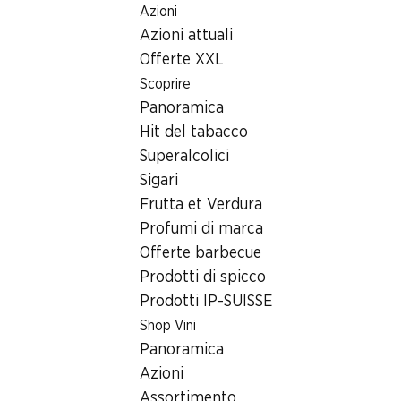
Azioni
Table Of Content
Home
Ricerca di filiale
Andare contenuto principale
Andare all'indice
Passare al menu principale
Azioni attuali
Filiale Denner Avenue du Simplon 15, 1890 St-Maurice
Offerte XXL
1890 St-Maurice
Scoprire
Panoramica
Denner Express
Hit del tabacco
Superalcolici
Sigari
Contatto
Frutta et Verdura
Avenue du Simplon 15, 1890 St-Maurice
Profumi di marca
+41 58 999 66 02
Offerte barbecue
Prodotti di spicco
Alle indicazioni stradali
Prodotti IP-SUISSE
Shop Vini
Orari di apertura
Panoramica
Azioni
Sabato
07:30 - 17:00
Assortimento