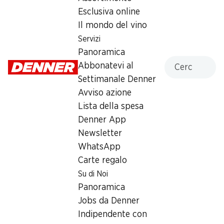
Sabato
08:00 - 19:00
Esclusiva online
Il mondo del vino
Domenica
08:00 - 13:00
Servizi
Lunedì
08:00 - 19:00
Panoramica
Cercare
Abbonatevi al
Martedì
08:00 - 19:00
Settimanale Denner
Avviso azione
Mercoledì
08:00 - 19:00
Lista della spesa
Giovedì
08:00 - 19:00
Denner App
Newsletter
Offerta
WhatsApp
humidor
,
Prelievo di contanti con Post-Card / M-
Carte regalo
Card
Su di Noi
Panoramica
Jobs da Denner
Indipendente con