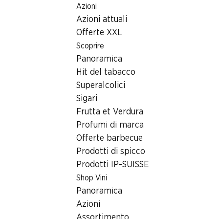
Azioni
Table Of Content
Home
Ricerca di filiale
Andare contenuto principale
Andare all'indice
Passare al menu principale
Azioni attuali
Filiale Denner Rue du fin du Craux 20, 1822 Chernex
Offerte XXL
1822 Chernex
Scoprire
Panoramica
Denner Express
Hit del tabacco
Superalcolici
Sigari
Contatto
Frutta et Verdura
Rue du fin du Craux 20, 1822 Chernex
Profumi di marca
+41 21 964 43 04
Offerte barbecue
Prodotti di spicco
Alle indicazioni stradali
Prodotti IP-SUISSE
Shop Vini
Orari di apertura
Panoramica
Azioni
Venerdì
08:00 - 19:00
Assortimento