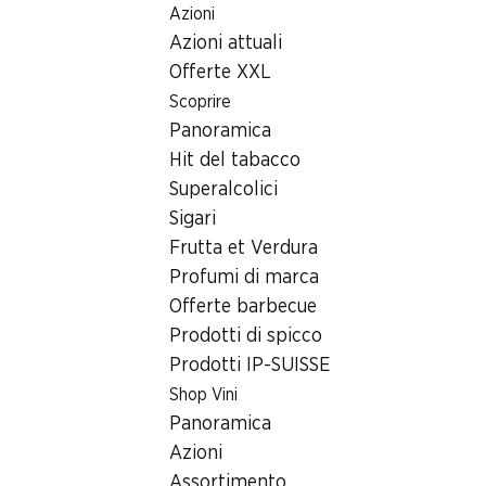
Azioni
Table Of Content
Home
Ricerca di filiale
Andare contenuto principale
Andare all'indice
Passare al menu principale
Azioni attuali
Filiale Denner Route d'Englisberg 15b, 1763 Granges-Paccot
Offerte XXL
1763 Granges-Paccot,
Scoprire
Panoramica
Conforama Granges-Paccot
Hit del tabacco
Filiale Denner
Superalcolici
Sigari
Frutta et Verdura
Contatto
Profumi di marca
Offerte barbecue
Route d'Englisberg 15b, 1763 Granges-Paccot
Prodotti di spicco
Alle indicazioni stradali
Prodotti IP-SUISSE
Shop Vini
Panoramica
Orari di apertura
Azioni
Domenica
chiusa
Assortimento