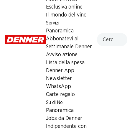
Esclusiva online
Lunedì
07:30 - 19:00
Il mondo del vino
Martedì
07:30 - 19:00
Servizi
Panoramica
Mercoledì
07:30 - 19:00
Cercare
Abbonatevi al
Giovedì
07:30 - 21:00
Settimanale Denner
Avviso azione
Venerdì
07:30 - 19:00
Lista della spesa
Denner App
Sabato
07:30 - 16:00
chiusa
Newsletter
WhatsApp
Orari di apertura speciali
Carte regalo
Su di Noi
Sab, 15.08.2026
Chiuso
Panoramica
Jobs da Denner
Offerta
Indipendente con
humidor
,
Prelievo di contanti con Post-Card / M-