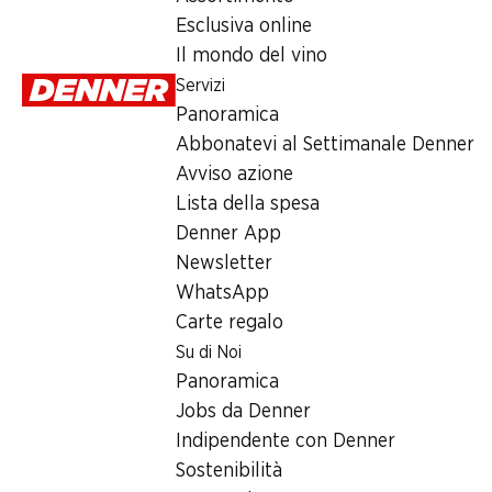
Servizi
Esclusiva online
Panoramica
Il mondo del vino
Abbonatevi al settimanale Denner
Servizi
Avviso azione
Panoramica
Lista della spesa
Abbonatevi al Settimanale Denner
Denner App
Avviso azione
Newsletter
Lista della spesa
WhatsApp
Denner App
Carte regalo
Newsletter
WhatsApp
Su di noi
Carte regalo
Su di Noi
Panoramica
Panoramica
Jobs da Denner
Jobs da Denner
Indipendente con Denner
Indipendente con Denner
Sostenibilità
Sostenibilità
Sponsoring