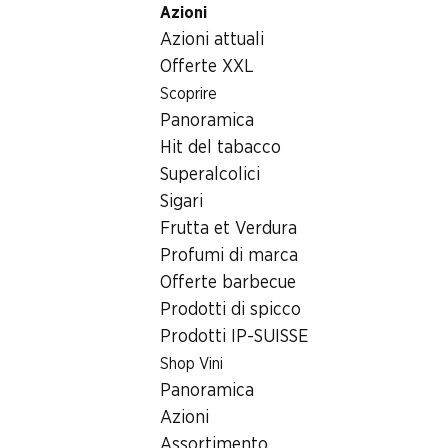
Azioni
Table Of Content
Home
Articoli non alimentari
Tabacchi
Andare contenuto principale
Andare all'indice
Passare al menu principale
Azioni attuali
Tabacchi
Offerte XXL
Scoprire
Tabacchi
Panoramica
Hit del tabacco
Superalcolici
Sigari
Frutta et Verdura
Profumi di marca
Newsletter
Offerte barbecue
Prodotti di spicco
Con la newsletter di Denner si rimane sempre aggiornati. Si isc
Prodotti IP-SUISSE
Indirizzo e-mail
Shop Vini
Panoramica
Azioni
Assortimento