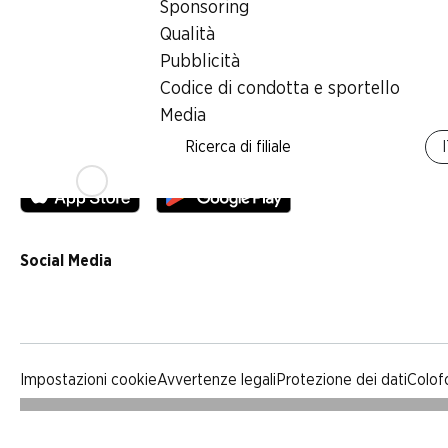
Sponsoring
Qualità
Qualità
Pubblicità
Pubblicità
Codice di condotta e sportello
Codice di condotta e sportello
Media
Media
Ricerca di filiale
App Denner
Social Media
facebook
instagram
youtube
linkedin
tiktok
Impostazioni cookie
Avvertenze legali
Protezione dei dati
Colof