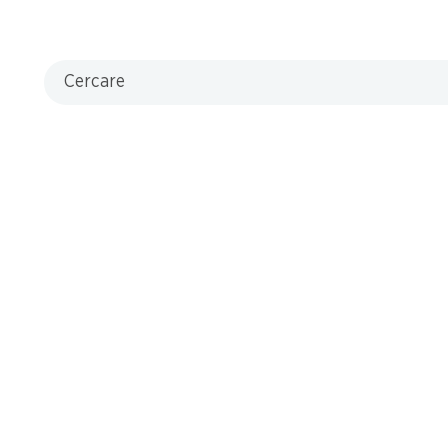
Filiali
Ricerca di filiale
Cercare
Nuovi spazi commerciali
Aiuto e contatto
FAQ
Formulario di contatto
Servizio clienti
Condizioni di consegna