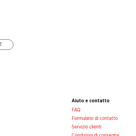
Filiali
Ricerca di filiale
Nuovi spazi commerciali
IT
Aiuto e contatto
FAQ
Formulario di contatto
Servizio clienti
Condizioni di consegna