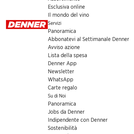
Esclusiva online
affumicato a freddo con legno di faggio, a fette, Norvegia, 25
Il mondo del vino
Servizi
Panoramica
Abbonatevi al Settimanale Denner
Avviso azione
Label e premi
Lista della spesa
Numero articolo
1004043
Denner App
Newsletter
WhatsApp
Carte regalo
Newsletter
Su di Noi
Panoramica
Con la newsletter di Denner si rimane sempre aggiornati. Si isc
Jobs da Denner
Indirizzo e-mail
Indipendente con Denner
Sostenibilità