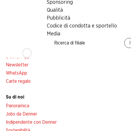
Sponsoring
Qualità
Servizi
Pubblicità
Panoramica
Codice di condotta e sportello
Abbonatevi al settimanale Denner
Media
Avviso azione
Ricerca di filiale
Lista della spesa
Denner App
Newsletter
WhatsApp
Carte regalo
Su di noi
Panoramica
Jobs da Denner
Indipendente con Denner
Sostenibilità