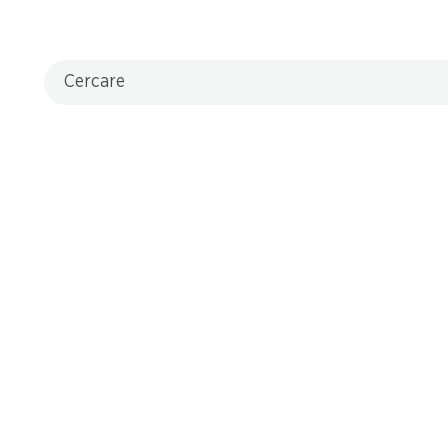
0 g
Cercare
riva adesso!