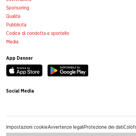
Sponsoring
Qualità
Pubblicità
Codice di condotta e sportello
Media
App Denner
Social Media
facebook
instagram
youtube
linkedin
tiktok
Impostazioni cookie
Avvertenze legali
Protezione dei dati
Colof