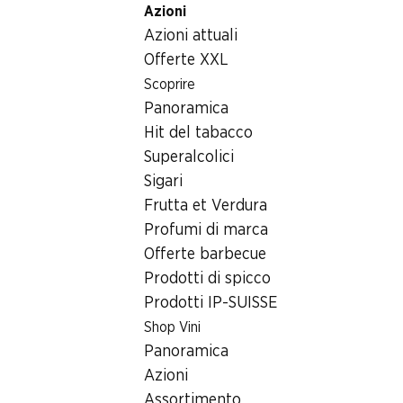
Azioni
Table Of Content
Home
Generi alimentari
Carne/insaccati/pesce
Sal
Andare contenuto principale
Andare all'indice
Passare al menu principale
Azioni attuali
Offerte XXL
Scoprire
Panoramica
Hit del tabacco
Superalcolici
Sigari
Frutta et Verdura
Profumi di marca
Offerte barbecue
Prodotti di spicco
Prodotti IP-SUISSE
Shop Vini
Panoramica
Azioni
Salmone affumicato dell’Atlantico
Assortimento