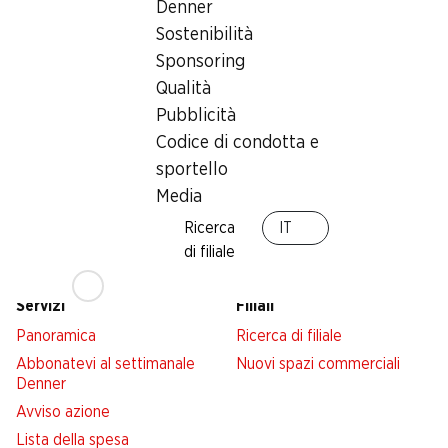
Denner
Sostenibilità
Sponsoring
Qualità
Newsletter
Pubblicità
Con la newsletter di Denner si rimane sempre aggiornati. Si
Codice di condotta e
iscriva adesso!
sportello
Media
Indirizzo e-mail
accedere adesso
Ricerca
IT
di filiale
Servizi
Filiali
Panoramica
Ricerca di filiale
Abbonatevi al settimanale
Nuovi spazi commerciali
Denner
Avviso azione
Lista della spesa