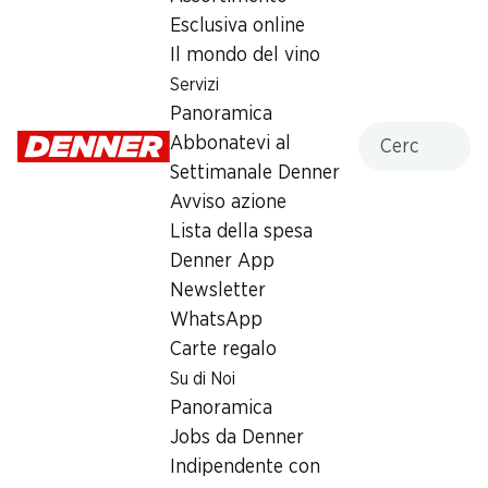
Note di noce, spezie fresche e terra.
Esclusiva online
Il mondo del vino
Corona
Formato:
Larga
Servizi
Lunghezza:
16.5 cm
Panoramica
Cercare
Diametro:
18.00 mm
Abbonatevi al
Durata della
circa 50
Settimanale Denner
fumata:
minuti
Avviso azione
Intensità
2.0
Lista della spesa
aromatica:
Denner App
Newsletter
16.30
WhatsApp
Carte regalo
Su di Noi
Panoramica
Jobs da Denner
Il fumo uccide – smetti subito
Indipendente con
Numero articolo
1030710