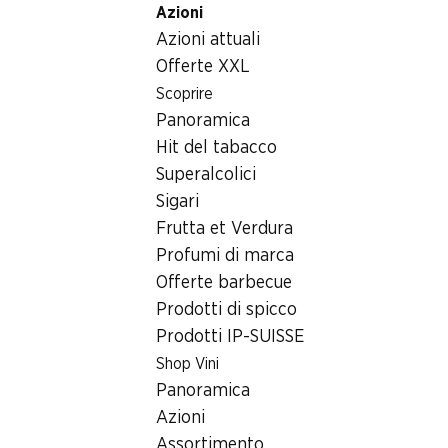
Azioni
Table Of Content
Home
Articoli non alimentari
Tabacchi
Andare contenuto principale
Andare all'indice
Passare al menu principale
Azioni attuali
Private Stock MF No.2 Tub 3
Offerte XXL
Scoprire
Panoramica
Hit del tabacco
Superalcolici
Sigari
Frutta et Verdura
Profumi di marca
Offerte barbecue
Prodotti di spicco
Prodotti IP-SUISSE
Shop Vini
Private Stock MF No.2 Tub 3
Panoramica
Azioni
Sigari della Repubblica Dominicana, arrotolati a mano, 3 pezzi
Assortimento