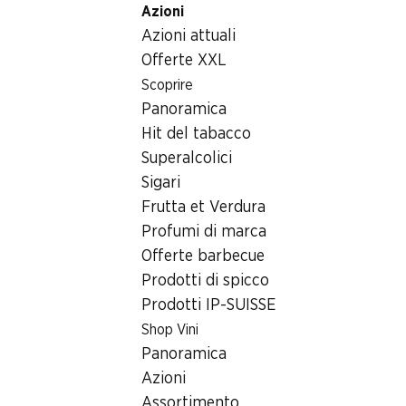
Azioni
Table Of Content
Home
Generi alimentari
Cioccolata/dolci
Andare contenuto principale
Andare all'indice
Passare al menu principale
Azioni attuali
Ovetti di cioccolato pralinato Pasqua d'oro Ferrero Rocher
Offerte XXL
Scoprire
Panoramica
Hit del tabacco
Superalcolici
Sigari
Frutta et Verdura
Profumi di marca
Offerte barbecue
Prodotti di spicco
Prodotti IP-SUISSE
Shop Vini
Ovetti di cioccolato pralinato
Panoramica
Pasqua d'oro Ferrero Rocher
Azioni
Assortimento