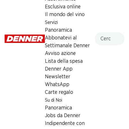
ripieni di crema alle nocciole, 90 g
Esclusiva online
Il mondo del vino
3.95
Servizi
Panoramica
Cercare
Abbonatevi al
Settimanale Denner
Avviso azione
Lista della spesa
Numero articolo
1022573
Denner App
Newsletter
WhatsApp
Altri clienti hanno acquistato
Carte regalo
anche
Su di Noi
Panoramica
Jobs da Denner
Indipendente con