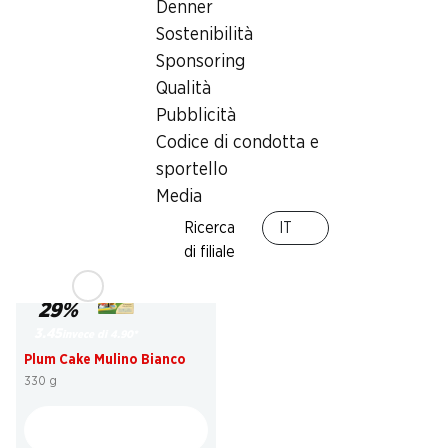
Denner
30%
SPECIAL
Sostenibilità
2.60
invece di 3.75
3.45
Sponsoring
Croissants al cacao
Pan Goccioli Mulino Bianco
Qualità
Gusparo
336 g
10 pezzi, 450 g
Pubblicità
Codice di condotta e
sportello
Media
Ricerca
IT
di filiale
29%
3.45
invece di 4.90
*
Plum Cake Mulino Bianco
330 g