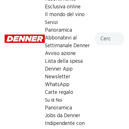
25% vol., 50 cl
Esclusiva online
Il mondo del vino
13.95
Servizi
Panoramica
Cercare
Abbonatevi al
Settimanale Denner
Avviso azione
Lista della spesa
Numero articolo
1102444
Denner App
Newsletter
WhatsApp
Carte regalo
Newsletter
Su di Noi
Con la newsletter di Denner si rimane sempre aggiornati. Si
Panoramica
iscriva adesso!
Jobs da Denner
Indipendente con
Indirizzo e-mail
accedere adesso