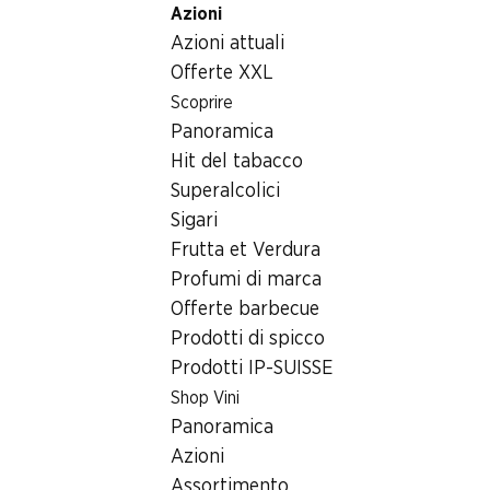
Azioni
Table Of Content
Home
Bevande
Varie
Andare contenuto principale
Andare all'indice
Passare al menu principale
Azioni attuali
Liquore di popcorn Berlin Mampe
Offerte XXL
Scoprire
Panoramica
Hit del tabacco
Superalcolici
Sigari
Frutta et Verdura
Profumi di marca
Offerte barbecue
Prodotti di spicco
Prodotti IP-SUISSE
Shop Vini
Liquore di popcorn Berlin
Panoramica
Mampe
Azioni
Assortimento