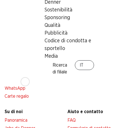
Denner
Sostenibilità
Sponsoring
Qualità
Servizi
Filiali
Pubblicità
Panoramica
Ricerca di filiale
Codice di condotta e
Abbonatevi al settimanale
Nuovi spazi commerciali
Denner
sportello
Media
Avviso azione
Lista della spesa
Ricerca
IT
di filiale
Denner App
Newsletter
WhatsApp
Carte regalo
Su di noi
Aiuto e contatto
Panoramica
FAQ