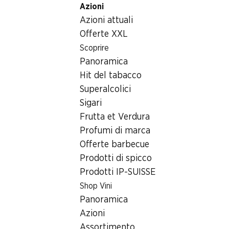
Azioni
Table Of Content
Home
Generi alimentari
Pane/prodotti da forno
Andare contenuto principale
Andare all'indice
Passare al menu principale
Azioni attuali
Le Tradition IP-SUISSE
Offerte XXL
Scoprire
Panoramica
Hit del tabacco
Superalcolici
Sigari
Frutta et Verdura
Profumi di marca
Offerte barbecue
Prodotti di spicco
Prodotti IP-SUISSE
Shop Vini
Le Tradition IP-SUISSE
Panoramica
Azioni
360 g
Assortimento