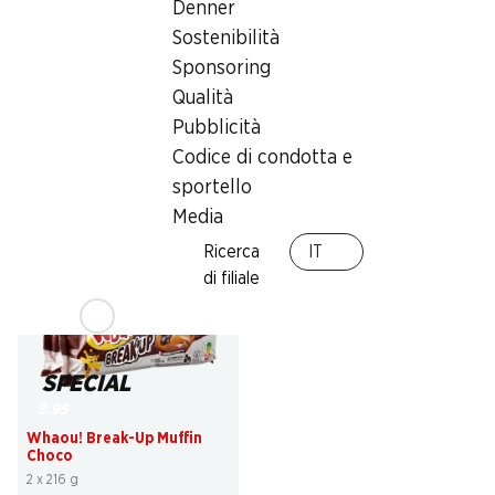
Denner
35%
30%
da 2 pezzi
Sostenibilità
–.45
invece di –.70
*
1.60
invece di 2.30
Sponsoring
Michetta con farina IP-
Pane della sera IP-SUISSE
SUISSE
Qualità
80 g
300 g
Pubblicità
Codice di condotta e
sportello
Media
* Non cumulabile con altri buoni e
sconti speciali.
Ricerca
IT
di filiale
SPECIAL
5.95
Whaou! Break-Up Muffin
Choco
2 x 216 g