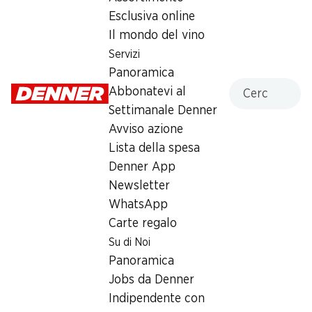
Esclusiva online
2.95
Il mondo del vino
Servizi
Panoramica
Cercare
Abbonatevi al
Settimanale Denner
Label e premi
Avviso azione
Numero articolo
1002300
Lista della spesa
Denner App
Newsletter
Altri clienti hanno acquistato
WhatsApp
Carte regalo
anche
Su di Noi
Panoramica
Jobs da Denner
Indipendente con