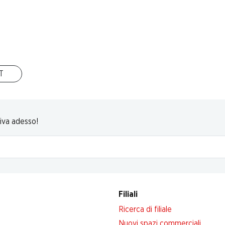
14 Prodotti
In alto
IT
riva adesso!
Filiali
Ricerca di filiale
Nuovi spazi commerciali