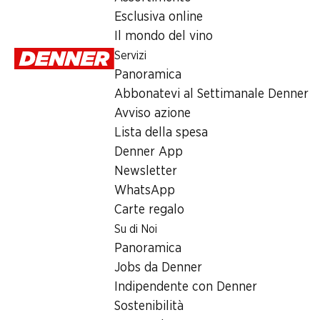
Esclusiva online
Il mondo del vino
Servizi
Panoramica
Abbonatevi al Settimanale Denner
Avviso azione
Lista della spesa
SPECIA
35%
SPECIAL
Denner App
5.30
*
5.95
3.45
invece di 9.20
Newsletter
Formaggio
Formaggio da
Schwingerkäse
L'horloger
spalmare Kiri
Natour
WhatsApp
200 g
24 porzioni, 432 g
200 g
Carte regalo
Su di Noi
Panoramica
* Solo nella Sv
Jobs da Denner
romand
Indipendente con Denner
Sostenibilità