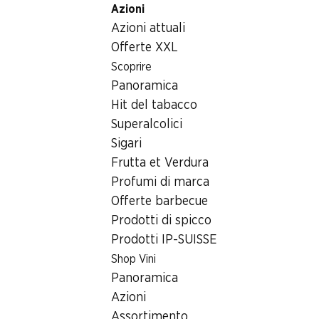
Azioni
Table Of Content
Home
Generi alimentari
Frutta e verdura
Andare contenuto principale
Andare all'indice
Passare al menu principale
Azioni attuali
Frutta e verdura
Offerte XXL
Azioni settimanali
Scoprire
Frutta e verdura
Panoramica
06.08–12.08.2026
Hit del tabacco
Superalcolici
Sigari
Frutta et Verdura
Profumi di marca
20%
21%
Offerte barbecue
3.95
1.45
invece di 4.95
invece di 1.85
Prodotti di spicco
Prugne
Lattuga Batavia
Prodotti IP-SUISSE
1 kg
al pezzo
Shop Vini
Panoramica
Azioni
Assortimento