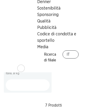
Denner
Provenienza indicata
pronta per il consumo, provenienza
sull’imballaggio, 1 kg
Sostenibilità
indicata sull’imballaggio, 200 g
Sponsoring
Qualità
Pubblicità
Codice di condotta e
sportello
Media
Ricerca
IT
36%
di filiale
2.50
invece di 3.95
Uva bianca
Italia, al kg
7 Prodotti