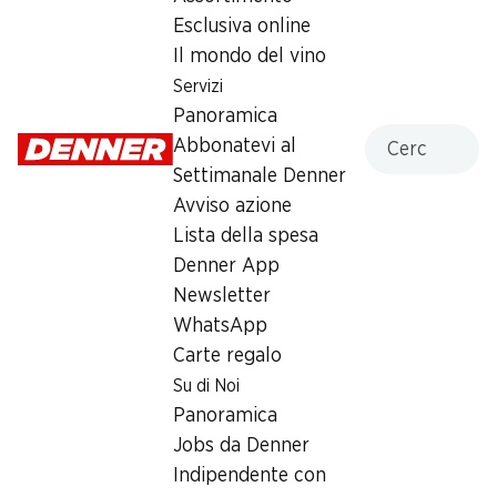
Esclusiva online
Il mondo del vino
Servizi
20%
30%
Panoramica
3.95
invece di 4.95
2.90
Cercare
invece di 4.15
Abbonatevi al
Lamponi
Zucchine IP-SUISSE
Settimanale Denner
Provenienza indicata
ca. 500 g, al kg
sull’imballaggio, 250 g
Avviso azione
Lista della spesa
Denner App
Newsletter
WhatsApp
Carte regalo
Su di Noi
Panoramica
34%
28%
Jobs da Denner
–.99
invece di 1.50
1.79
invece di 2.50
Indipendente con
Insalata mista Rustico
Nettarine
Mmmh