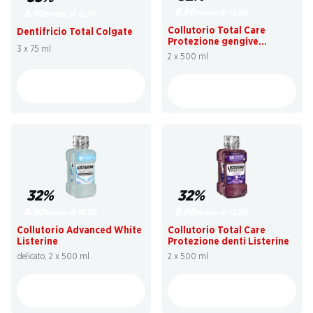
8.90
invece di 13.20
8.50
invece di 12.75
Collutorio Total Care
Dentifricio Total Colgate
Protezione gengive
3 x 75 ml
Listerine
2 x 500 ml
32%
32%
8.90
8.90
invece di 13.20
invece di 13.20
Collutorio Advanced White
Collutorio Total Care
Listerine
Protezione denti Listerine
delicato, 2 x 500 ml
2 x 500 ml