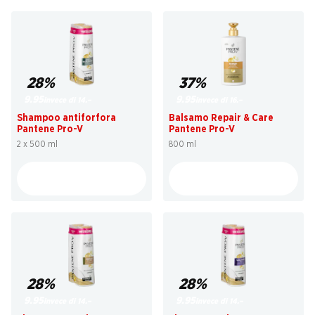
28%
37%
9.95
9.95
invece di 14.–
invece di 16.–
Shampoo antiforfora
Balsamo Repair & Care
Pantene Pro-V
Pantene Pro-V
2 x 500 ml
800 ml
28%
28%
9.95
9.95
invece di 14.–
invece di 14.–