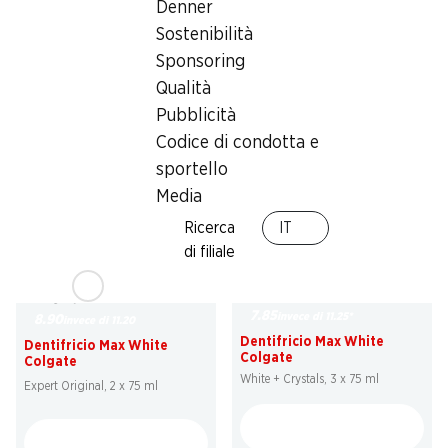
39%
29%
Denner
8.95
6.90
invece di 14.90
invece di 9.75
Sostenibilità
Axe Deo Bodyspray Dark
Axe Body Face Hair Wash
Sponsoring
Temptation
Ice Chill
Qualità
2 x 200 ml
3 x 250 ml
Pubblicità
Codice di condotta e
sportello
Media
Ricerca
IT
di filiale
30%
20%
7.85
invece di 11.25
*
8.90
invece di 11.20
Dentifricio Max White
Dentifricio Max White
Colgate
Colgate
White + Crystals, 3 x 75 ml
Expert Original, 2 x 75 ml