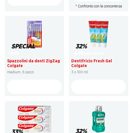
* Confronto con la concorrenza
SPECIAL
32%
9.95
6.60
invece di 9.75
Spazzolini da denti ZigZag
Dentifricio Fresh Gel
Colgate
Colgate
medium, 6 pezzi
3 x 100 ml
32%
33%