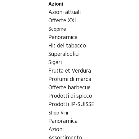
Azioni
Table Of Content
Home
Articoli non alimentari
Cura/cosmesi
Andare contenuto principale
Andare all'indice
Passare al menu principale
Azioni attuali
Cura/cosmesi
Offerte XXL
Azioni settimanali
Scoprire
Cura/cosmesi
Panoramica
06.08–12.08.2026
Hit del tabacco
Superalcolici
Sigari
Frutta et Verdura
Profumi di marca
39%
Offerte barbecue
8.95
invece di 14.90
Prodotti di spicco
25% a partire da 2 pezzi
Axe Deo Bodyspray Africa
Prodotti IP-SUISSE
su tutti i prodotti Ceylor
in confezione singola*
Shop Vini
2 x 200 ml
Panoramica
Azioni
Assortimento
* Anche sugli attuali prezzi