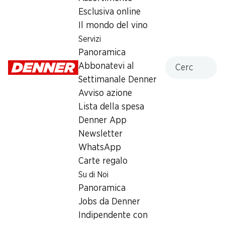
Esclusiva online
Il mondo del vino
Servizi
Label e premi
Panoramica
Numero articolo
1034968
Cercare
Abbonatevi al
Settimanale Denner
Avviso azione
Altri clienti hanno acquistato
Lista della spesa
anche
Denner App
Newsletter
WhatsApp
Carte regalo
Su di Noi
23%
23%
Panoramica
4.95
4.95
invece di 6.50
invece di 6.50
Jobs da Denner
Mars
Snickers
Indipendente con
10 pezzi, 450 g
10 pezzi, 500 g