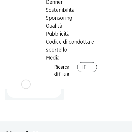
Denner
Sostenibilità
Sponsoring
Qualità
Pubblicità
Codice di condotta e
sportello
SPECIAL
Media
3.45
Ricerca
IT
Pan Goccioli Mulino Bianco
di filiale
336 g