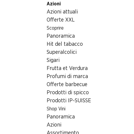
Azioni
Table Of Content
Home
Generi alimentari
Cioccolata/dolci
Andare contenuto principale
Andare all'indice
Passare al menu principale
Azioni attuali
Coniglietti Smarties Nestlé
Offerte XXL
Scoprire
Panoramica
Hit del tabacco
Superalcolici
Sigari
Frutta et Verdura
Profumi di marca
Coniglietti Smarties Nestlé
Offerte barbecue
Prodotti di spicco
3 pezzi, 56,1 g
Prodotti IP-SUISSE
Shop Vini
3.50
Panoramica
Azioni
Assortimento