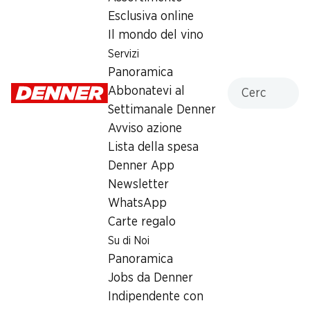
Esclusiva online
Il mondo del vino
Azioni settimanali
Servizi
06.08–12.08.2026
Panoramica
Cercare
Abbonatevi al
Settimanale Denner
Avviso azione
Lista della spesa
13%
30%
Denner App
9.50
invece di 10.95
*
2.60
Newsletter
invece di 3.75
Anaconda serpenti giganti
Croissants al cacao
WhatsApp
Haribo
Gusparo
Carte regalo
30 pezzi, 1,2 kg
10 pezzi, 450 g
Su di Noi
Panoramica
Jobs da Denner
* Confronto con la concorrenza
Indipendente con