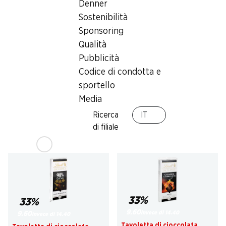
Denner
Sostenibilità
Sponsoring
Qualità
31%
33%
Pubblicità
9.50
9.60
invece di 13.85
*
invece di 14.40
Codice di condotta e
Pixel acido Haribo
Tavoletta di cioccolata
sportello
Fondente Intensa
150 pezzi, 1,2 kg
Excellence Lindt
70% Cacao, 3 x 100 g
Media
Ricerca
IT
di filiale
* Confronto con la concorrenza
33%
33%
9.60
invece di 14.40
9.60
invece di 14.40
Tavoletta di cioccolata