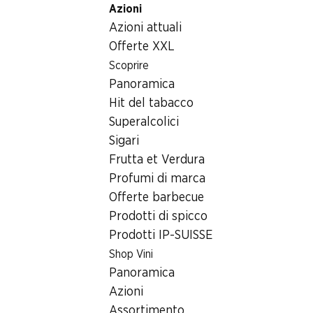
Azioni
Table Of Content
Home
Generi alimentari
Cioccolata/dolci
Andare contenuto principale
Andare all'indice
Passare al menu principale
Azioni attuali
Cioccolata/dolci
Offerte XXL
Offerta bomba del weekend
Scoprire
Cioccolata/dolci
Panoramica
06.08–09.08.2026
Hit del tabacco
Superalcolici
Sigari
Frutta et Verdura
Profumi di marca
½ PREZZO
Offerte barbecue
24.95
invece di 49.90
Prodotti di spicco
Lindt Napolitains Swiss
Prodotti IP-SUISSE
Premium Minis
6 varietà, 1 kg
Shop Vini
Panoramica
Azioni
Assortimento