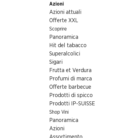
Azioni
Table Of Content
Home
Generi alimentari
Frutta e verdura
Ciliegie
Andare contenuto principale
Andare all'indice
Passare al menu principale
Azioni attuali
Offerte XXL
Scoprire
Panoramica
Hit del tabacco
Superalcolici
Sigari
Frutta et Verdura
Profumi di marca
Offerte barbecue
Prodotti di spicco
Ciliegie
Prodotti IP-SUISSE
500 g
Shop Vini
Panoramica
4.50
Azioni
Assortimento