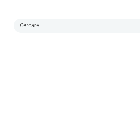
Cercare
che
.85
via