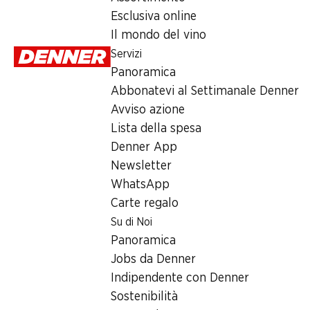
Esclusiva online
Il mondo del vino
Servizi
Panoramica
Numero articolo
1006005
Abbonatevi al Settimanale Denner
Avviso azione
Lista della spesa
Altri clienti hanno acquistato an
Denner App
Newsletter
WhatsApp
Carte regalo
Su di Noi
28%
36%
21%
Panoramica
1.79
invece di 2.50
2.50
1.45
Jobs da Denner
invece di 3.95
invece di 1
Nettarine
Uva bianca
Lattuga Bata
Indipendente con Denner
Provenienza indicata
Italia, al kg
al pezzo
Sostenibilità
sull’imballaggio, 1 kg