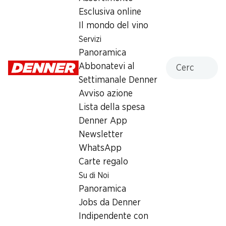
* Confronto con la concorrenza
Esclusiva online
Il mondo del vino
Servizi
Azioni settimanali
Panoramica
Cercare
06.08–12.08.2026
Abbonatevi al
Settimanale Denner
Avviso azione
Lista della spesa
Denner App
½ PREZZO
Newsletter
SPECIAL
2.95
invece di 5.99
*
WhatsApp
4.80
Entrecôte di manzo Black
Carte regalo
Bistecche di struzzo
Angus
Denner
Su di Noi
Pezzo intero, Uruguay, ca. 800 g,
Ungheria, 2 x ca. 125 g, per 100 g
per 100 g
Panoramica
Jobs da Denner
Indipendente con