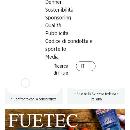
Denner
* Confronto con la concorrenza
Sostenibilità
Sponsoring
Qualità
Pubblicità
Codice di condotta e
23%
SPECIAL
sportello
7.50
6.90
*
invece di 9.75
*
Media
Prosciutto di Parma DOP
Salsiccette al formaggio
Beretta
Felder
Ricerca
IT
stagionato min. 18 mesi, a fette,
4 x 130 g
di filiale
Italia, 2 x 70 g
* Solo nella Svizzera tedesca e
* Confronto con la concorrenza
italiana