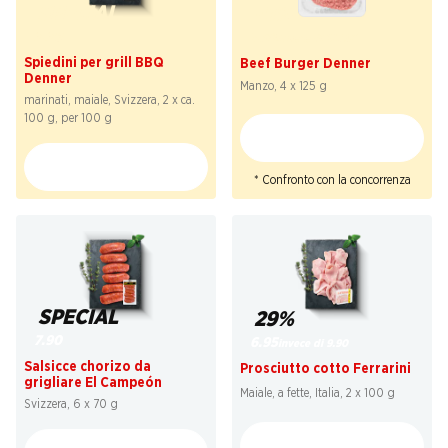
SPECIAL
41%
2.29
7.50
invece di 12.90
*
Spiedini per grill BBQ
Beef Burger Denner
Denner
Manzo, 4 x 125 g
marinati, maiale, Svizzera, 2 x ca.
100 g, per 100 g
* Confronto con la concorrenza
SPECIAL
29%
7.90
6.95
invece di 9.90
Salsicce chorizo da
Prosciutto cotto Ferrarini
grigliare El Campeón
Maiale, a fette, Italia, 2 x 100 g
Svizzera, 6 x 70 g