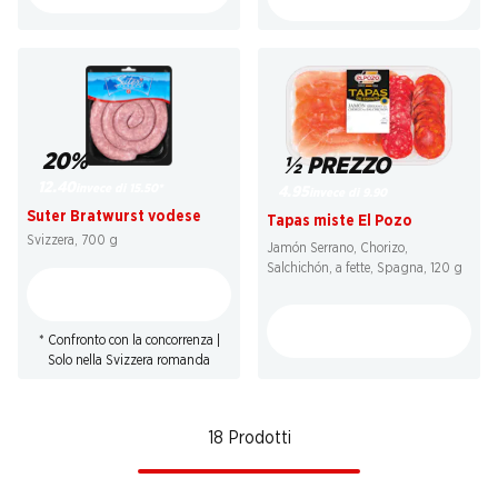
20%
½ PREZZO
12.40
invece di 15.50
*
4.95
invece di 9.90
Suter Bratwurst vodese
Tapas miste El Pozo
Svizzera, 700 g
Jamón Serrano, Chorizo,
Salchichón, a fette, Spagna, 120 g
* Confronto con la concorrenza |
Solo nella Svizzera romanda
18 Prodotti