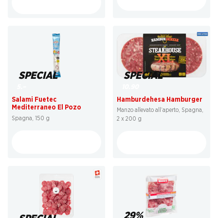
SPECIAL
SPECIAL
10.90
5.–
Hamburdehesa Hamburger
Salami Fuetec
Mediterraneo El Pozo
Manzo allevato all’aperto, Spagna,
Spagna, 150 g
2 x 200 g
29%