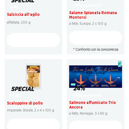
SPECIAL
7.95
invece di 11.30
*
5.95
Salame Spianata Romana
Salsiccia all’aglio
Montorsi
affettata, 200 g
a fette, Europa, 2 x 100 g
* Confronto con la concorrenza
24%
SPECIAL
7.95
invece di 10.50
14.90
Salmone affumicato Trio
Scaloppine di pollo
Ancora
impanate, Brasile, 2 x 4 x 100 g
a fette, Norvegia, 3 x 80 g