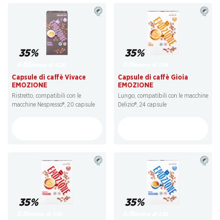
35%
35%
4.05
5.15
invece di 6.25
invece di 7.95
Capsule di caffè Vivace
Capsule di caffè Gioia
EMOZIONE
EMOZIONE
Ristretto, compatibili con le
Lungo, compatibili con le macchine
macchine Nespresso®, 20 capsule
Delizio®, 24 capsule
35%
35%
5.15
5.15
invece di 7.95
invece di 7.95