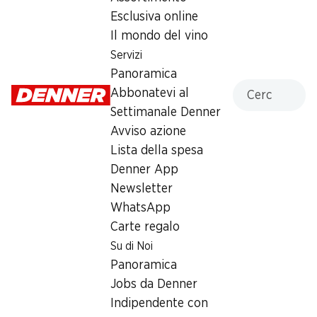
Esclusiva online
Il mondo del vino
Servizi
35%
35%
Panoramica
4.05
4.05
invece di 6.25
invece di 6.25
Cercare
Abbonatevi al
Capsule di caffè Ardente
Capsule di caffè Allegro
Settimanale Denner
EMOZIONE
EMOZIONE
Espresso, compatibili con le
Lungo, compatibili con le macchine
Avviso azione
macchine Nespresso®, 20 capsule
Nespresso®, 20 capsule
Lista della spesa
Denner App
Newsletter
WhatsApp
Carte regalo
Su di Noi
Panoramica
35%
35%
Jobs da Denner
4.05
4.05
invece di 6.25
invece di 6.25
Indipendente con
Capsule di caffè Armonico
Capsule di caffè Brioso