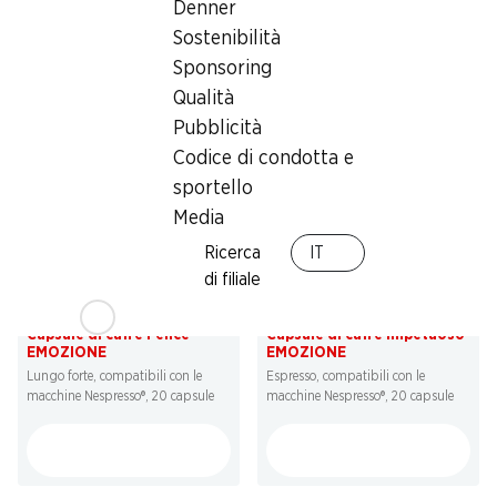
Denner
EMOZIONE
EMOZIONE
Sostenibilità
Decaffeinato, compatibili con le
Lungo, compatibili con le macchine
macchine Nespresso®, 20 capsule
Nespresso®, 20 capsule
Sponsoring
Qualità
Pubblicità
Codice di condotta e
sportello
Media
Ricerca
IT
35%
35%
di filiale
4.05
4.05
invece di 6.25
invece di 6.25
Capsule di caffè Felice
Capsule di caffè Impetuoso
EMOZIONE
EMOZIONE
Lungo forte, compatibili con le
Espresso, compatibili con le
macchine Nespresso®, 20 capsule
macchine Nespresso®, 20 capsule