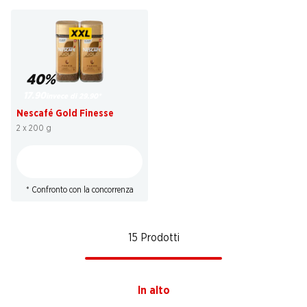
40%
17.90
invece di 29.90
*
Nescafé Gold Finesse
2 x 200 g
* Confronto con la concorrenza
15 Prodotti
In alto