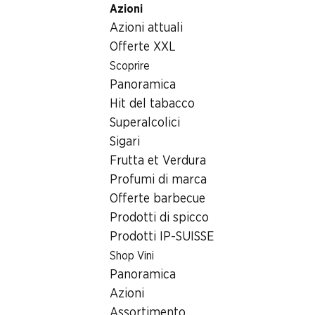
Azioni
Table Of Content
Home
Bevande
Caffè/Tè/cacao
Andare contenuto principale
Andare all'indice
Passare al menu principale
Azioni attuali
Caffè/Tè/cacao
Offerte XXL
Azioni settimanali
Scoprire
Caffè/Tè/cacao
Panoramica
06.08–12.08.2026
Hit del tabacco
Superalcolici
Sigari
Frutta et Verdura
Profumi di marca
30%
30%
Offerte barbecue
17.95
17.95
invece di 25.80
invece di 25.80
Prodotti di spicco
Caffè Exclusiv Chicco d’Oro
Caffè Cremino Chicco d’Oro
Prodotti IP-SUISSE
in grani, 2 x 500 g
macinato, 2 x 500 g
Shop Vini
Panoramica
Azioni
Assortimento