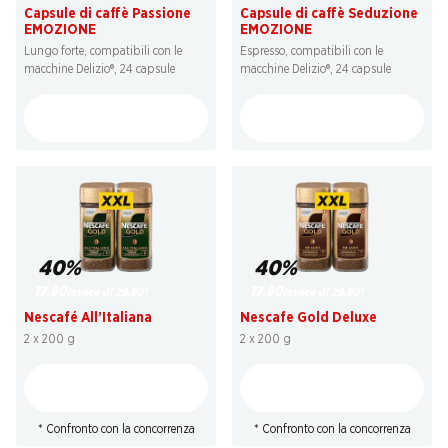
Capsule di caffè Passione
Capsule di caffè Seduzione
EMOZIONE
EMOZIONE
Lungo forte, compatibili con le
Espresso, compatibili con le
macchine Delizio®, 24 capsule
macchine Delizio®, 24 capsule
40%
40%
17.90
17.90
invece di 29.90
*
invece di 29.90
*
Nescafé All’Italiana
Nescafe Gold Deluxe
2 x 200 g
2 x 200 g
* Confronto con la concorrenza
* Confronto con la concorrenza