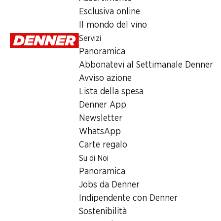
Esclusiva online
Il mondo del vino
Servizi
Panoramica
Abbonatevi al Settimanale Denner
25
da 2 pezzi
%
Avviso azione
32%
20%
1.60
invece di 2.15
*
Lista della spesa
11.95
invece di 17.70
6.90
invece di 
Bio Mate Puro
Denner App
Sidro di mele
San Pellegrin
Puerto Mate
Ramseier
Newsletter
50 cl
Gusto pesca, 6 x 
6 x 1,5 litri
WhatsApp
Carte regalo
Su di Noi
* Non cumulabile con
Panoramica
altri buoni e sconti
Jobs da Denner
speciali.
Indipendente con Denner
Sostenibilità