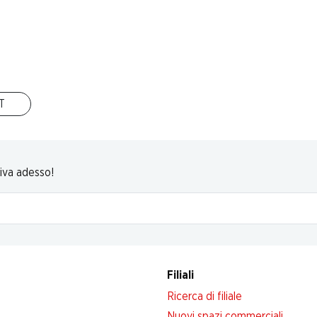
16 Prodotti
In alto
IT
riva adesso!
Filiali
Ricerca di filiale
Nuovi spazi commerciali