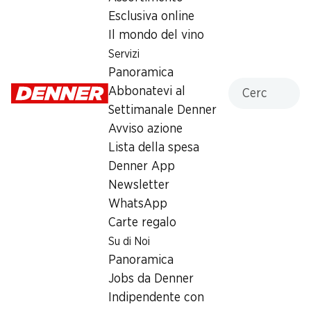
Esclusiva online
Il mondo del vino
Label e premi
Servizi
Numero articolo
1021436
Panoramica
Cercare
Abbonatevi al
Settimanale Denner
Altri clienti hanno acquistato
Avviso azione
Lista della spesa
anche
Denner App
Newsletter
WhatsApp
Carte regalo
Su di Noi
13%
30%
Panoramica
9.50
invece di 10.95
*
2.60
invece di 3.75
Jobs da Denner
Anaconda serpenti giganti
Croissants al cacao
Haribo
Indipendente con
Gusparo
30 pezzi, 1,2 kg