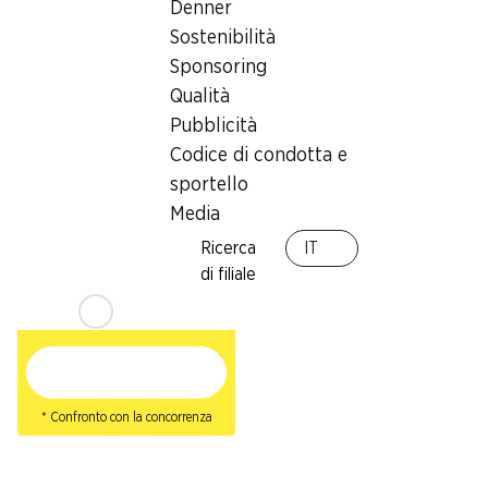
10 pezzi, 450 g
Denner
Sostenibilità
Sponsoring
Qualità
* Confronto con la concorrenza
Pubblicità
Codice di condotta e
sportello
Media
31%
Ricerca
IT
9.50
invece di 13.85
*
di filiale
Pixel acido Haribo
150 pezzi, 1,2 kg
* Confronto con la concorrenza