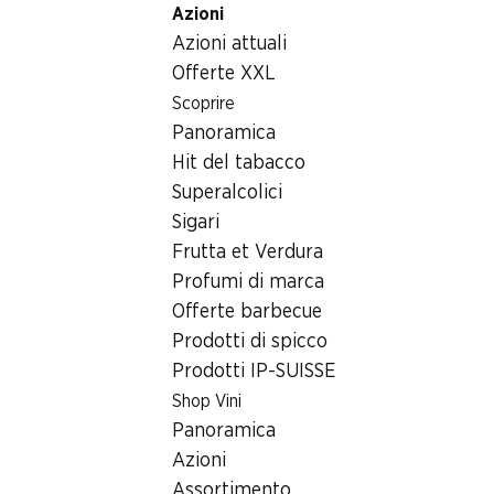
Azioni
Table Of Content
Home
Generi alimentari
Cioccolata/dolci
Andare contenuto principale
Andare all'indice
Passare al menu principale
Azioni attuali
Tavoletta di cioccolato al latte Cailler
Offerte XXL
Scoprire
Panoramica
Hit del tabacco
Superalcolici
Sigari
Frutta et Verdura
Tavoletta di cioccolato al latte
Profumi di marca
Cailler
Offerte barbecue
Prodotti di spicco
nocciole intere, 200 g
Prodotti IP-SUISSE
Shop Vini
5.50
Panoramica
Azioni
Assortimento