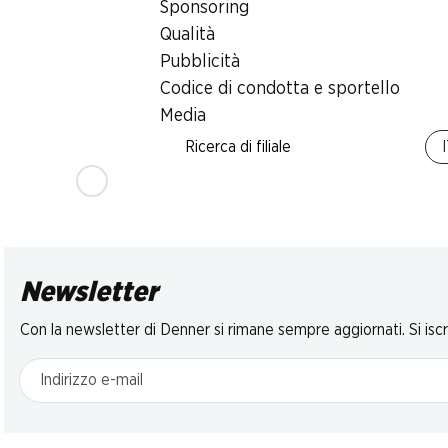
Sponsoring
Salsiccette al
Spiedini per grill
Prosciutto co
formaggio Felder
BBQ Denner
Ferrarini
Qualità
4 x 130 g
marinati, maiale,
Maiale, a fette, Ita
Pubblicità
Svizzera, 2 x ca. 100 g,
100 g
Codice di condotta e sportello
per 100 g
Media
* Solo nella Svizzera
Ricerca di filiale
tedesca e italiana
Newsletter
Con la newsletter di Denner si rimane sempre aggiornati. Si isc
Indirizzo e-mail