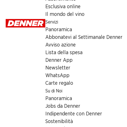
4.50
Esclusiva online
Il mondo del vino
Servizi
Panoramica
Abbonatevi al Settimanale Denner
Avviso azione
Label e premi
Lista della spesa
Numero articolo
1004038
Denner App
Newsletter
WhatsApp
Altri clienti hanno acquistato an
Carte regalo
Su di Noi
Panoramica
Jobs da Denner
Indipendente con Denner
SPECIAL
SPECIAL
29%
Sostenibilità
6.90
*
2.29
6.95
invece di 