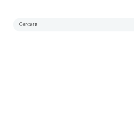
Cercare
che
9.90