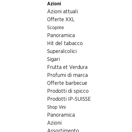
Azioni
Table Of Content
Home
Generi alimentari
Carne/insaccati/pesce
Sal
Andare contenuto principale
Andare all'indice
Passare al menu principale
Azioni attuali
Offerte XXL
Scoprire
Panoramica
Hit del tabacco
Superalcolici
Sigari
Frutta et Verdura
Profumi di marca
Offerte barbecue
Prodotti di spicco
Prodotti IP-SUISSE
Salmone affumicato bio Seafood 
Shop Vini
Panoramica
a fette, Norvegia, 100 g
Azioni
Assortimento