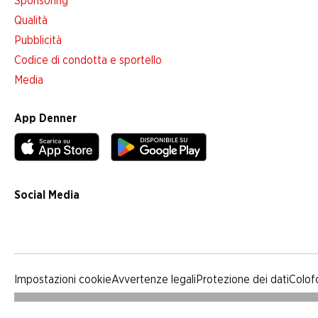
Sponsoring
Qualità
Pubblicità
Codice di condotta e sportello
Media
App Denner
Social Media
facebook
instagram
youtube
linkedin
tiktok
Impostazioni cookie
Avvertenze legali
Protezione dei dati
Colof