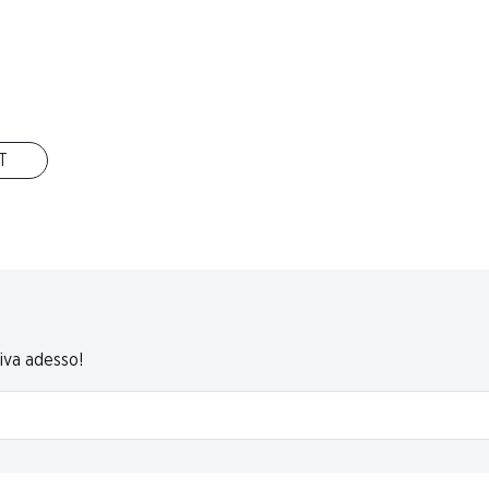
tto
lia, 2 x
IT
riva adesso!